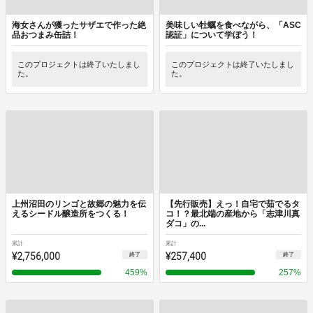
海女さんが獲ったサザエで作った絶
美味しい牡蠣を食べながら、「ASC
品おつまみ缶詰！
認証」について学ぼう！
このプロジェクトは終了いたしまし
このプロジェクトは終了いたしまし
た。
た。
上州沼田のリンゴと故郷の魅力を伝
【先行販売】えっ！自宅で茹でるタ
えるシードル醸造所をつくる！
コ！？最北端の産地から「志津川真
ダコ」の...
累計
累計
¥2,756,000
¥257,400
終了
終了
459
%
257
%