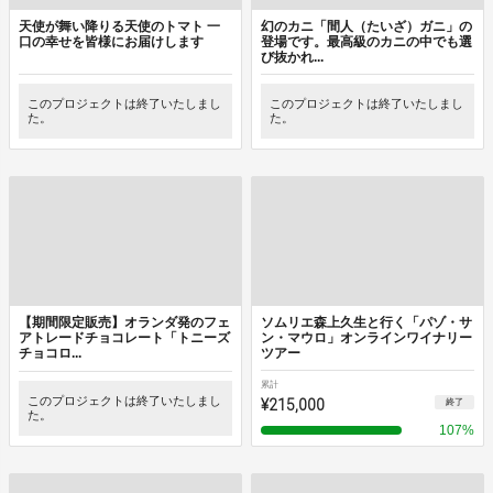
天使が舞い降りる天使のトマト 一
幻のカニ「間人（たいざ）ガニ」の
口の幸せを皆様にお届けします
登場です。最高級のカニの中でも選
び抜かれ...
このプロジェクトは終了いたしまし
このプロジェクトは終了いたしまし
た。
た。
【期間限定販売】オランダ発のフェ
ソムリエ森上久生と行く「パゾ・サ
アトレードチョコレート「トニーズ
ン・マウロ」オンラインワイナリー
チョコロ...
ツアー
累計
このプロジェクトは終了いたしまし
¥215,000
終了
た。
107
%