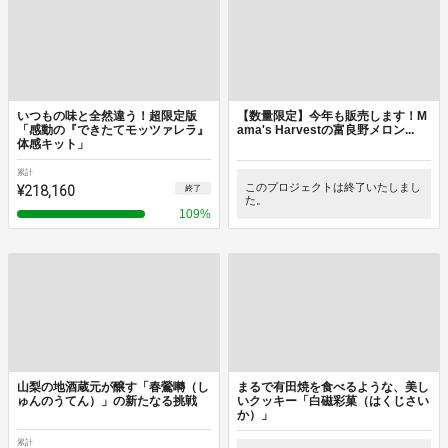
いつもの味と全然違う！超限定版
【数量限定】今年も販売します！M
「感動の『できたてモッツァレラ』
ama's Harvestの富良野メロン...
体感キット」
累計
¥218,160
このプロジェクトは終了いたしまし
終了
た。
109
%
山梨の地酒蔵元が醸す「春鶯囀（し
まるで有田焼を食べるような、美し
ゅんのうてん）」の新たなる挑戦
いクッキー「白磁彩菓（はくじさい
か）」
累計