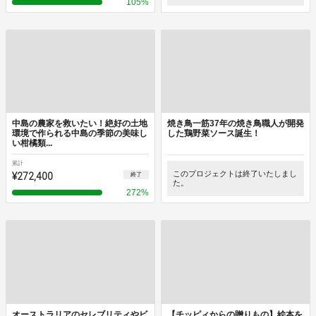
105
%
中島の農家を救いたい！絶好の土地
焼き鳥一筋37年の焼き鳥職人が開発
環境で作られる中島の季節の美味し
した鶏野菜ソース誕生！
い柑橘類...
累計
¥272,400
このプロジェクトは終了いたしまし
終了
た。
272
%
オーストラリアのセレブリティやビ
【チッピィからの贈りもの】絵本を