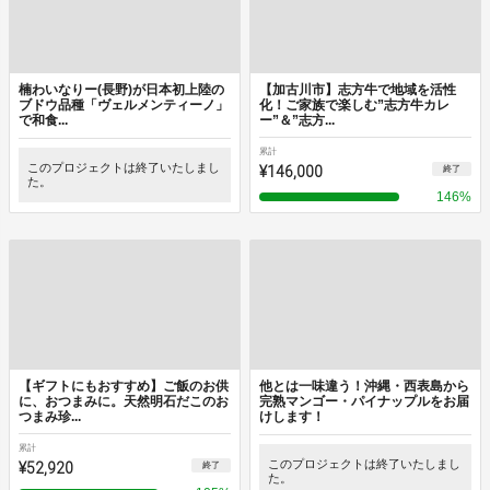
楠わいなりー(長野)が日本初上陸の
【加古川市】志方牛で地域を活性
ブドウ品種「ヴェルメンティーノ」
化！ご家族で楽しむ”志方牛カレ
で和食...
ー”＆”志方...
累計
このプロジェクトは終了いたしまし
¥146,000
終了
た。
146
%
【ギフトにもおすすめ】ご飯のお供
他とは一味違う！沖縄・西表島から
に、おつまみに。天然明石だこのお
完熟マンゴー・パイナップルをお届
つまみ珍...
けします！
累計
¥52,920
このプロジェクトは終了いたしまし
終了
た。