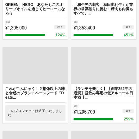
GREEN HERO あなたもこのオ
「和牛界の刺客 秋田由利牛」が業
リーブオイルを通じてヒーローにな
界の常識破りに挑む！精肉も内臓も
ろう
すべて、...
累計
累計
¥1,305,000
¥1,353,400
終了
終了
124
%
451
%
これがこんにゃく！？想像以上の味
【ランチを楽しく】【創業252年の
と食感のプラントベースフード「D
通潤】昼飲み専用の低アルコール日
eats...
本酒【...
累計
このプロジェクトは終了いたしまし
¥1,295,700
終了
た。
259
%