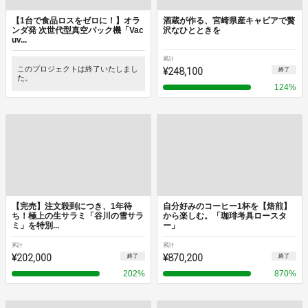
【1台で食品ロスをゼロに！】オラ
酒蔵が作る、宮崎県産キャビアで贅
ンダ発 次世代型真空パック機「Vac
沢なひとときを
uv...
累計
このプロジェクトは終了いたしまし
¥248,100
終了
た。
124
%
【完売】注文殺到につき、1年待
自分好みのコーヒー1杯を【焙煎】
ち！極上の生サラミ「谷川の雪サラ
から楽しむ。「珈琲考具ロースタ
ミ」を特別...
ー」
累計
累計
¥202,000
¥870,200
終了
終了
202
%
870
%