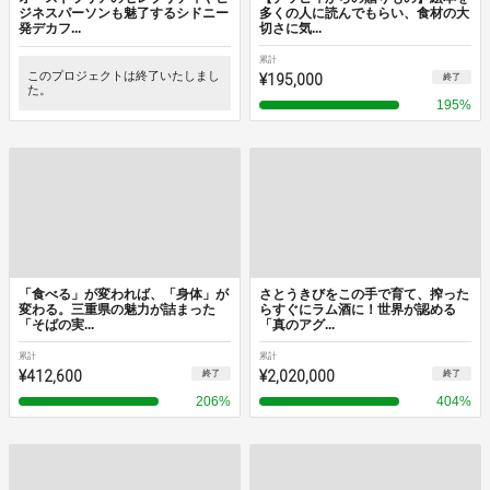
ジネスパーソンも魅了するシドニー
多くの人に読んでもらい、食材の大
発デカフ...
切さに気...
累計
このプロジェクトは終了いたしまし
¥195,000
終了
た。
195
%
「⾷べる」が変われば、「⾝体」が
さとうきびをこの手で育て、搾った
変わる。三重県の魅力が詰まった
らすぐにラム酒に！世界が認める
「そばの実...
「真のアグ...
累計
累計
¥412,600
¥2,020,000
終了
終了
206
%
404
%