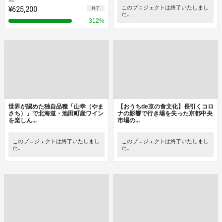
累計
¥625,200
このプロジェクトは終了いたしまし
終了
た。
312
%
世界が認めた独自品種「山幸（やま
【おうちde京の食文化】長引くコロ
さち）」で北海道・池田町産ワイン
ナの影響で行き場を失った京都中央
を楽しん...
市場の...
このプロジェクトは終了いたしまし
このプロジェクトは終了いたしまし
た。
た。