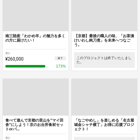
南三陸産「わかめ羊」の魅力を多く
【京都】最後の職人の味、「お茶漬
の方に届けたい！
けいわし鈍刀煮」を未来へつなご
う。
累計
¥260,000
このプロジェクトは終了いたしまし
終了
た。
173
%
食べて遊んで京都の里山を”マイ田
「なごやめし」を楽しめる「名古屋
舎”にしよう！京のお台所食材セッ
城金シャチ横丁」お得に応援プロジ
トorバ...
ェクト！
累計