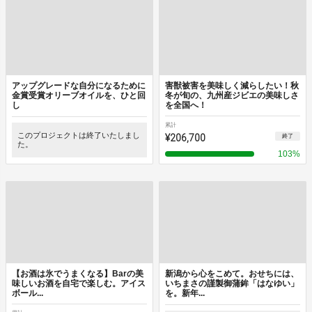
アップグレードな自分になるために
害獣被害を美味しく減らしたい！秋
金賞受賞オリーブオイルを、ひと回
冬が旬の、九州産ジビエの美味しさ
し
を全国へ！
累計
このプロジェクトは終了いたしまし
¥206,700
終了
た。
103
%
【お酒は氷でうまくなる】Barの美
新潟から心をこめて。おせちには、
味しいお酒を自宅で楽しむ。アイス
いちまさの謹製御蒲鉾「はなゆい」
ボール...
を。新年...