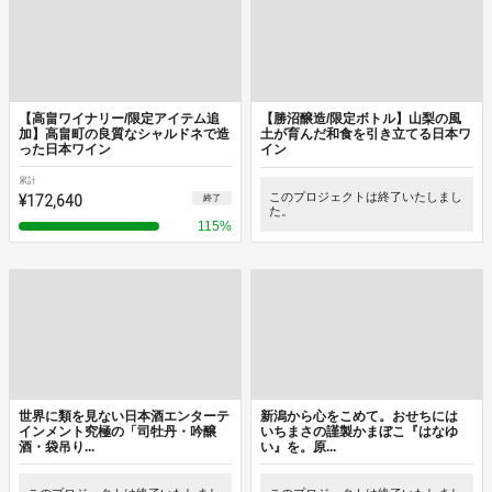
【高畠ワイナリー/限定アイテム追
【勝沼醸造/限定ボトル】山梨の風
加】高畠町の良質なシャルドネで造
土が育んだ和食を引き立てる日本ワ
った日本ワイン
イン
累計
¥172,640
このプロジェクトは終了いたしまし
終了
た。
115
%
世界に類を見ない日本酒エンターテ
新潟から心をこめて。おせちには
インメント究極の「司牡丹・吟醸
いちまさの謹製かまぼこ『はなゆ
酒・袋吊り...
い』を。原...