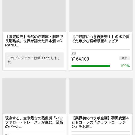
【限定販売】天然の貯蔵庫・洞窟で
【ご好評につき再販売！】名水で育
長期熟成。世界が認めた日本酒＜G
てた希少な宮崎県産キャビア
RAND...
累計
このプロジェクトは終了いたしまし
¥164,100
終了
た。
109
%
現存する、全米最古の蒸留所「バッ
【業界初のコラボ企画】羽田麦酒＆
ファロー・トレース」が生む、至高
ともコーラの『クラフトコーラジ
のバーボ...
ン』をお届...