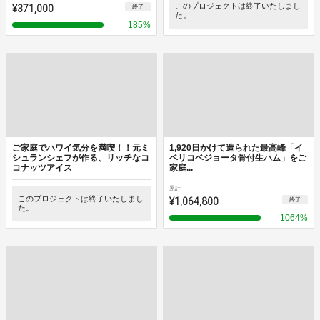
¥371,000
このプロジェクトは終了いたしまし
終了
た。
185
%
ご家庭でハワイ気分を満喫！！元ミ
1,920日かけて造られた最高峰「イ
シュランシェフが作る、リッチなコ
ベリコベジョータ骨付生ハム」をご
コナッツアイス
家庭...
累計
このプロジェクトは終了いたしまし
¥1,064,800
終了
た。
1064
%