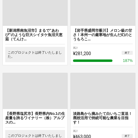
【新潟県南魚沼市】まるで"あわ
【岩手県盛岡市薮川】メロン級の甘
び"のような巨大シイタケ魚沼天恵
さ！本州一の厳寒地が生んだ幻のと
菇（てんけ...
うもろこ...
累計
このプロジェクトは終了いたしまし
¥281,200
終了
た。
187
%
【長野県塩尻市】長野県内No.1の生
淡路島から摘みたて白いちご直送！
産量を誇るワイナリー（株）アルプ
廃校活用で持続可能な農業を目指
スの...
す！
累計
このプロジェクトは終了いたしまし
¥463,000
終了