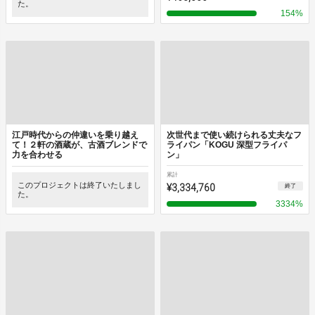
た。
154
%
江戸時代からの仲違いを乗り越え
次世代まで使い続けられる丈夫なフ
て！２軒の酒蔵が、古酒ブレンドで
ライパン「KOGU 深型フライパ
力を合わせる
ン」
累計
このプロジェクトは終了いたしまし
¥3,334,760
終了
た。
3334
%