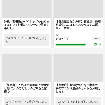
沖縄・西表島のパイナップルを知っ
【群馬県みなかみ町】育風堂「長期
てほしい！沖縄のフルーツで季節を
熟成生ハムはもんみなかみミニ原
楽しむ♪
木」「谷川...
累計
このプロジェクトは終了いたしまし
¥232,000
終了
た。
154
%
【東京都】人気江戸前寿司「築地す
【京都府】贅沢な気分をご家庭で！
し好 仁」のこだわりのガリをご家
京のブランド産品のセットをお届け
庭で
します
このプロジェクトは終了いたしまし
このプロジェクトは終了いたしまし
た。
た。