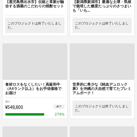
【鹿児島県出水市​​】伝統と革新が融
【新潟県新潟市】最適な土壌・気候
合する酒蔵のこだわりの焼酎セット
で栽培した糖度たっぷりのさつまい
も「いも...
このプロジェクトは終了いたしまし
このプロジェクトは終了いたしまし
た。
た。
食材ロスをなくしたい！高級和牛
世界的に希少な《純血デュロック
（A4ランク以上）をお手頃価格で
豚》を沖縄の大自然で育てたプレミ
お届け
アムポーク！
累計
¥548,800
このプロジェクトは終了いたしまし
終了
た。
274
%