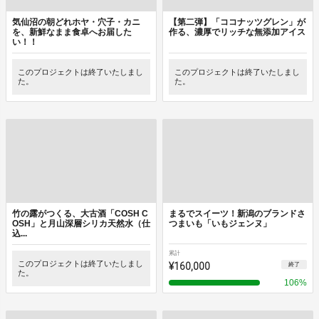
気仙沼の朝どれホヤ・穴子・カニ
【第二弾】「ココナッツグレン」が
を、新鮮なまま食卓へお届した
作る、濃厚でリッチな無添加アイス
い！！
このプロジェクトは終了いたしまし
このプロジェクトは終了いたしまし
た。
た。
竹の露がつくる、大古酒「COSH C
まるでスイーツ！新潟のブランドさ
OSH」と月山深層シリカ天然水（仕
つまいも「いもジェンヌ」
込...
累計
このプロジェクトは終了いたしまし
¥160,000
終了
た。
106
%