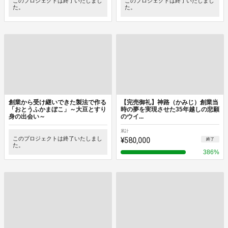
このプロジェクトは終了いたしまし
このプロジェクトは終了いたしまし
た。
た。
創業から受け継いできた製法で作る
【完売御礼】神路（かみじ）創業当
「おとうふかまぼこ」～大豆とすり
時の夢を実現させた35年越しの悲願
身の出会い～
のウイ...
累計
このプロジェクトは終了いたしまし
¥580,000
終了
た。
386
%