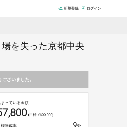
新規登録
ログイン
き場を失った京都中央
！
とうございました。
集まっている金額
57,800
¥600,000)
(目標
9
%
目標達成率