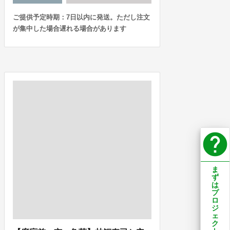
ご提供予定時期：7日以内に発送。ただし注文
が集中した場合遅れる場合があります
help
ま
ず
は
プ
ロ
ジ
ェ
ク