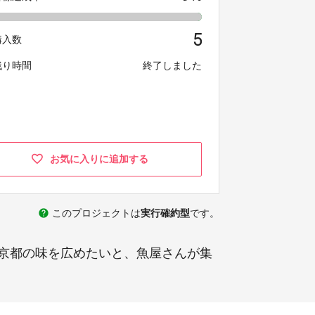
5
購入数
残り時間
終了しました
お気に入りに追加する
help
このプロジェクトは
実行確約型
です。
京都の味を広めたいと、魚屋さんが集