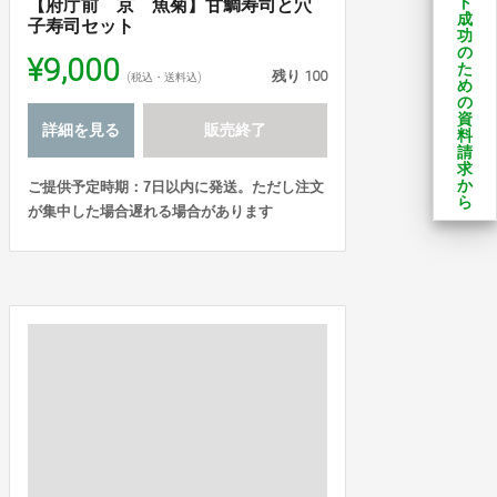
ト
【府庁前 京 魚菊】甘鯛寿司と穴
成
子寿司セット
功
の
¥9,000
た
残り
100
(税込・送料込)
め
の
資
詳細を見る
販売終了
料
請
求
か
ご提供予定時期：7日以内に発送。ただし注文
ら
が集中した場合遅れる場合があります