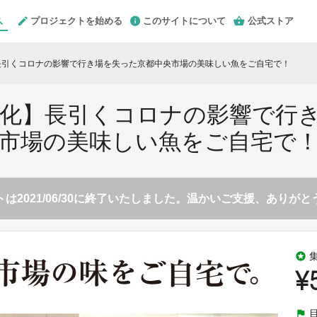
プロジェクトを始める
このサイトについて
公式ストア
長引くコロナの影響で行き場を失った京都中央市場の美味しい魚をご自宅で！
文化】長引くコロナの影響で行
市場の美味しい魚をご自宅で
は2021/06/30に終了いたしました。温かいご支援、ありが
stars
¥
flag