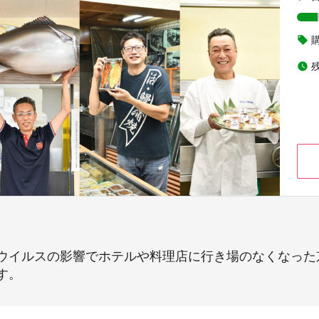
local_offer
watch_later
ウイルスの影響でホテルや料理店に行き場のなくなった
す。