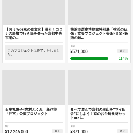
【おうちde京の食文化】長引くコロ
横浜市歴史博物館特別展「横浜の仏
ナの影響で行き場を失った京都中央
像」支援プロジェクト美術×音楽×舞
市場の...
踊の融...
累計
このプロジェクトは終了いたしまし
¥571,000
終了
た。
114
%
石牟礼道子×志村ふくみ 新作能
食べて遊んで京都の里山を”マイ田
「沖宮」公演プロジェクト
舎”にしよう！京のお台所食材セッ
トorバ...
累計
累計
¥12,246,000
¥371,000
終了
終了