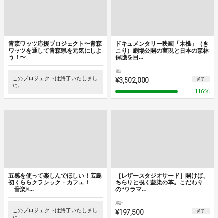
青森ワッツ応援プロジェクト〜青森
ドキュメンタリー映画「木樵」（き
ワッツを通して青森県を元気にしよ
こり）劇場公開の実現と日本の森林
う！〜
保護を目...
累計
このプロジェクトは終了いたしまし
¥3,502,000
終了
た。
116
%
五感を使って楽しんでほしい！広島
［レザースタジオサード］開けば、
初くららクラシック・カフェ！
ちらりと覗く藍染の革。こだわり
音楽×...
の“ウラマ...
累計
このプロジェクトは終了いたしまし
¥197,500
終了
た。