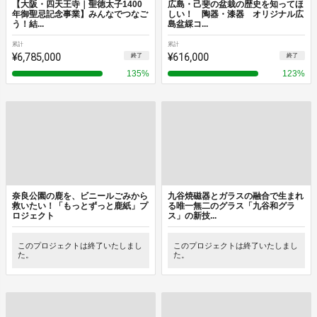
【大阪・四天王寺｜聖徳太子1400
広島・己斐の盆栽の歴史を知ってほ
年御聖忌記念事業】みんなでつなご
しい！ 陶器・漆器 オリジナル広
う！結...
島盆綵コ...
累計
累計
¥6,785,000
¥616,000
終了
終了
135
%
123
%
奈良公園の鹿を、ビニールごみから
九谷焼磁器とガラスの融合で生まれ
救いたい！「もっとずっと鹿紙」プ
る唯一無二のグラス「九谷和グラ
ロジェクト
ス」の新技...
このプロジェクトは終了いたしまし
このプロジェクトは終了いたしまし
た。
た。