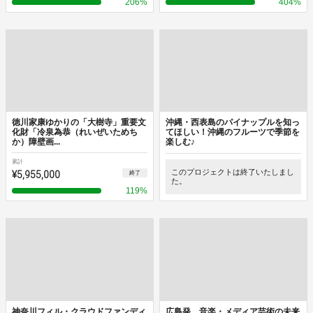
206
%
404
%
徳川家康ゆかりの「大樹寺」重要文
沖縄・西表島のパイナップルを知っ
化財「冷泉為恭（れいぜいためち
てほしい！沖縄のフルーツで季節を
か）障壁画...
楽しむ♪
累計
¥5,955,000
このプロジェクトは終了いたしまし
終了
た。
119
%
神奈川フィル・クラウドファンディ
広島発 音楽・メディア芸術の未来