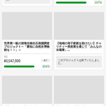
197
%
世界第一級の深海生物化石発掘調査
【地域の母子家庭を助けたい】チャ
プロジェクト～「愛知に自然史博物
リティー美術展を通じて「みんなの
館を！！」～
冷蔵庫」...
累計
¥3,547,000
このプロジェクトは終了いたしまし
終了
た。
354
%