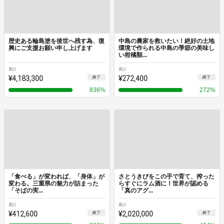
歴史ある輪島塗を後世へ残す為、復
中島の農家を救いたい！絶好の土地
興にご支援お願い申し上げます
環境で作られる中島の季節の美味し
い柑橘類...
累計
累計
¥4,183,300
¥272,400
終了
終了
836
%
272
%
「⾷べる」が変われば、「⾝体」が
さとうきびをこの手で育て、搾った
変わる。三重県の魅力が詰まった
らすぐにラム酒に！世界が認める
「そばの実...
「真のアグ...
累計
累計
¥412,600
¥2,020,000
終了
終了