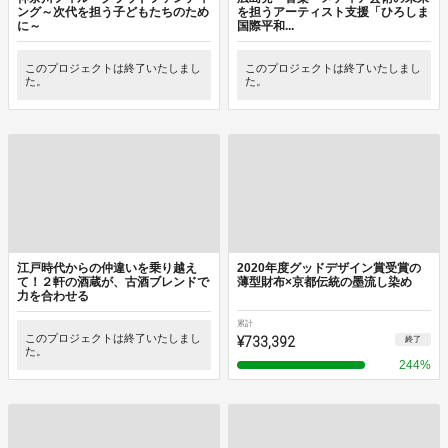
ング～次代を担う子どもたちのため
を担うアーティスト支援「ひろしま
に～
国際平和...
このプロジェクトは終了いたしまし
このプロジェクトは終了いたしまし
た。
た。
江戸時代からの仲違いを乗り越え
2020年度グッドデザイン賞受賞の
て！２軒の酒蔵が、古酒ブレンドで
薄型財布×京都伝統の墨流し染め
力を合わせる
累計
このプロジェクトは終了いたしまし
¥733,392
終了
た。
244
%