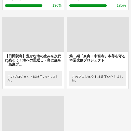
130
%
185
%
【日間賀島】豊かな海の恵みを次代
第二期「奈良・中宮寺」本尊を守る
に残そう！海への恩返し・島に森を
本堂改修プロジェクト
「島庭プ...
このプロジェクトは終了いたしまし
このプロジェクトは終了いたしまし
た。
た。