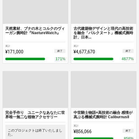
天然素材、ブナの木とコルクのヴィ
古代建築物デザインと現代の高技術
ーガン腕時計『NaetureWatch』
を融合「バルクヌート」機械式腕時
計、日本...
累計
累計
¥171,000
¥4,677,670
終了
終了
171
%
4677
%
完全手作り ユニークなあなたに世
中世騎士物語×高技術の融合 感情が
界唯一無二な植物アクセサリー
高ぶる機械式腕時計 CaliburnusII
累計
このプロジェクトは終了いたしまし
¥856,066
終了
た。
856
%