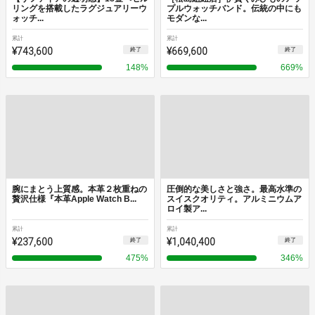
リングを搭載したラグジュアリーウ
プルウォッチバンド。伝統の中にも
ォッチ...
モダンな...
累計
累計
¥743,600
¥669,600
終了
終了
148
%
669
%
腕にまとう上質感。本革２枚重ねの
圧倒的な美しさと強さ。最高水準の
贅沢仕様『本革Apple Watch B...
スイスクオリティ。アルミニウムア
ロイ製ア...
累計
累計
¥237,600
¥1,040,400
終了
終了
475
%
346
%