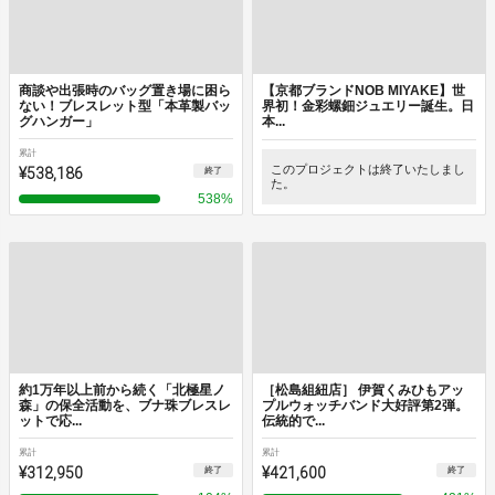
商談や出張時のバッグ置き場に困ら
【京都ブランドNOB MIYAKE】世
ない！ブレスレット型「本革製バッ
界初！金彩螺鈿ジュエリー誕生。日
グハンガー」
本...
累計
¥538,186
このプロジェクトは終了いたしまし
終了
た。
538
%
約1万年以上前から続く「北極星ノ
［松島組紐店］ 伊賀くみひもアッ
森」の保全活動を、ブナ珠ブレスレ
プルウォッチバンド大好評第2弾。
ットで応...
伝統的で...
累計
累計
¥312,950
¥421,600
終了
終了