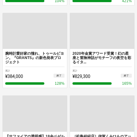
104
%
421
%
腕時計愛好家の憧れ、トゥールビヨ
2020年金賞アワード受賞！幻の星
ン。『GRANTS』の新色発表プロ
座と冒険神話がモチーフの夜空を彩
ジェクト
るイタ...
累計
累計
¥384,000
¥829,300
終了
終了
128
%
165
%
【サファイアの透明感】18金ベゼル
［松島組紐店］伊賀くみひものアッ