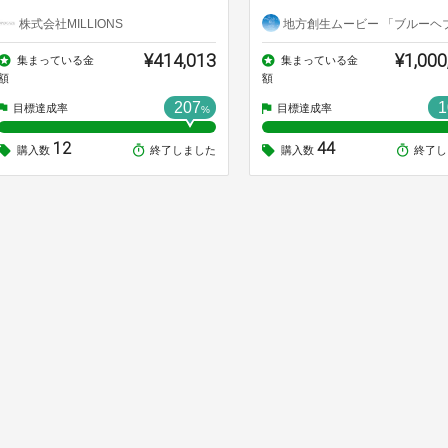
株式会社MILLIONS
地方創生ムービー 「ブルーヘブンを君に」製作
¥414,013
¥1,000
集まっている金
集まっている金
額
額
207
1
目標達成率
目標達成率
%
12
44
購入数
終了しました
購入数
終了し