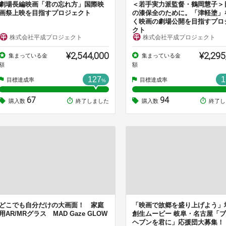
劇場長編映画「君の忘れ方」国際映
＜若手実力派監督・鶴岡慧子＞
画祭上映を目指すプロジェクト
の漆保全のために。「津軽塗」
く映画の劇場公開を目指すプロ
クト
株式会社平成プロジェクト
株式会社平成プロジェクト
¥2,544,000
¥2,295
集まっている金
集まっている金
額
額
127
1
目標達成率
目標達成率
%
67
94
購入数
終了しました
購入数
終了し
どこでも自分だけの大画面！ 家庭
「映画で故郷を盛り上げよう」
用AR/MRグラス MAD Gaze GLOW
創生ムービー 岐阜・名古屋「
ヘブンを君に」応援団大募集！