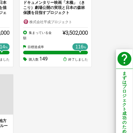
日本
ドキュメンタリー映画「木樵」（き
を描
こり）劇場公開の実現と日本の森林
ジェ
保護を目指すプロジェクト
株式会社平成プロジェクト
,000
¥3,502,000
集まっている金
額
14
116
目標達成率
%
%
help
149
ました
購入数
終了しました
ま
ず
は
プ
ロ
ジ
ェ
ク
ト
成
功
地方
の
ブルー
た
め