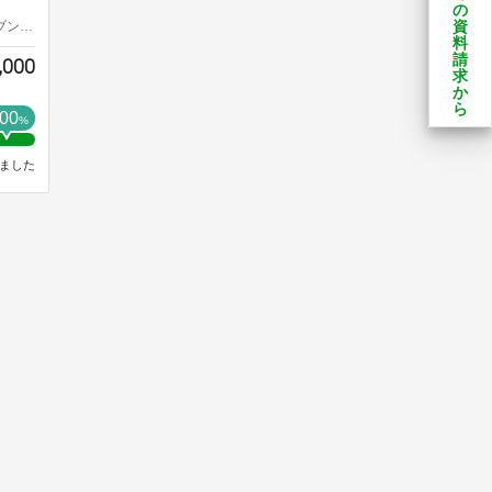
の
資
委員会
料
請
,000
求
か
ら
00
%
ました