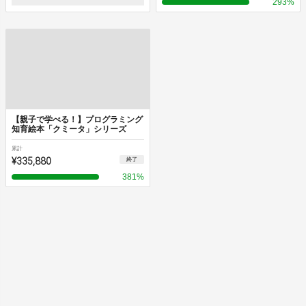
293
%
【親子で学べる！】プログラミング
知育絵本「クミータ」シリーズ
累計
¥335,880
終了
381
%