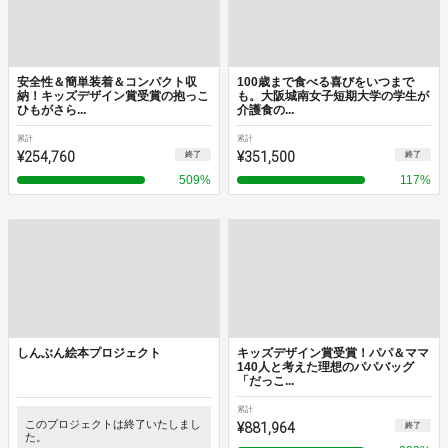
安全性＆簡単装着＆コンパクト収
100歳まで食べる喜びをいつまで
納！キッズデザイン賞受賞の抱っこ
も。大阪城南女子短期大学の学生が
ひもがさら...
介護食の...
累計
累計
¥254,760
¥351,500
終了
終了
509
%
117
%
しんぶん絵本プロジェクト
キッズデザイン賞受賞！パパ＆ママ
140人と考えた理想のパパバッグ
「だっこ...
累計
このプロジェクトは終了いたしまし
¥881,964
終了
た。