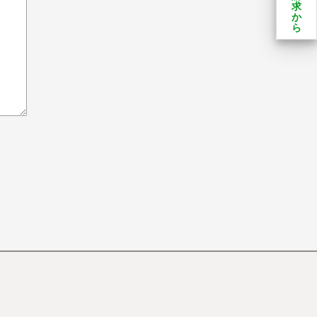
求
か
ら