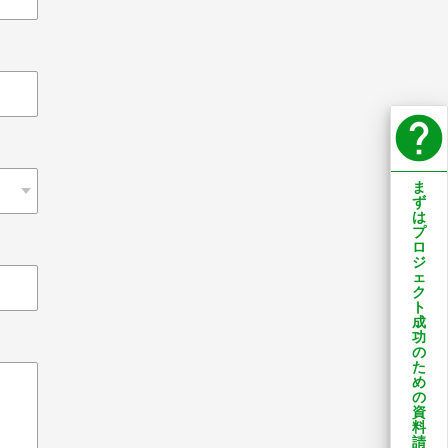
help
ま
ず
は
プ
ロ
ジ
ェ
ク
ト
成
功
の
た
め
の
資
料
請