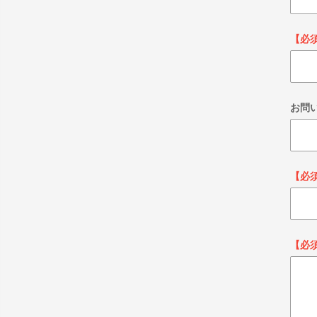
【必
お問
【必
【必