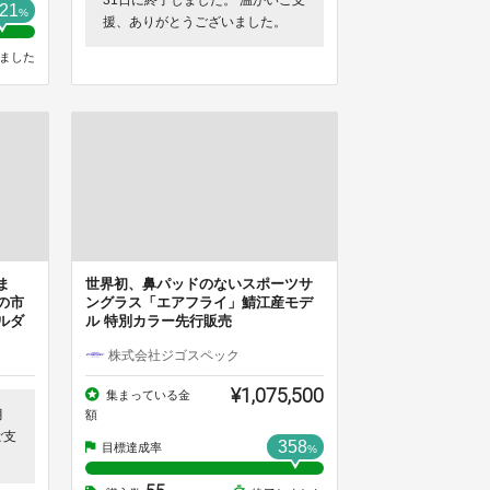
21
%
援、ありがとうございました。
ました
ま
世界初、鼻パッドのないスポーツサ
の市
ングラス「エアフライ」鯖江産モデ
ルダ
ル 特別カラー先行販売
株式会社ジゴスペック
¥1,075,500
集まっている金
月
額
ご支
358
目標達成率
%