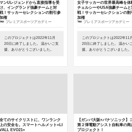
マンUレジェンドから直接指導を受
女子サッカーの世界最高峰を体
け、イングランド強豪チームと対
チェルシーやUSA強豪チームと
戦！サッカーセレクションの割引参
戦！サッカーセレクションの割
加権
加権
プレミアスポーツアカデミー
プレミアスポーツアカデミー
このプロジェクトは2022年11月
このプロジェクトは2022年11
20日に終了しました。 温かいご支
20日に終了しました。 温かい
援、ありがとうございました。
援、ありがとうございました。
全てのサイクリストに、ワンランク
【ガンバ大阪×パナソニック】
上の安全を。スマートヘルメット=LI
第２弾電動アシスト自転車の商
VALL EVO21=
プロジェクト！