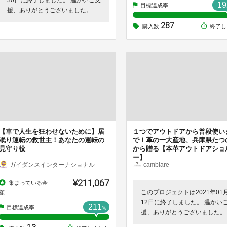
19
目標達成率
援、ありがとうございました。
287
購入数
終了し
【車で人生を狂わせないために】居
１つでアウトドアから普段使い
眠り運転の救世主！あなたの運転の
で！革の一大産地、兵庫県たつ
見守り役
から贈る【本革アウトドアショ
ー】
ガイダンスインターナショナル
cambiare
¥211,067
集まっている金
このプロジェクトは2021年01
額
12日に終了しました。 温かい
211
目標達成率
%
援、ありがとうございました。