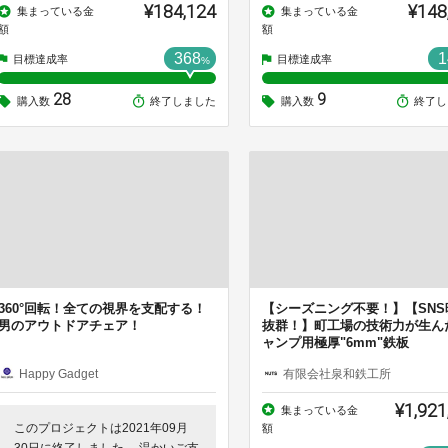
¥184,124
¥148
集まっている金
集まっている金
額
額
368
1
目標達成率
目標達成率
%
28
9
購入数
終了しました
購入数
終了し
360°回転！全ての視界を支配する！
【シーズニング不要！】【SNS
男のアウトドアチェア！
抜群！】町工場の技術力が生ん
ャンプ用極厚"6mm"鉄板
Happy Gadget
有限会社泉和鉄工所
¥1,921
集まっている金
このプロジェクトは2021年09月
額
30日に終了しました。 温かいご支