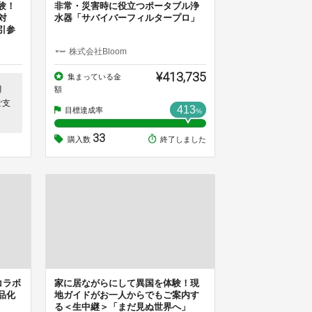
験！
非常・災害時に役立つポータブル浄
対
水器「サバイバーフィルタープロ」
引参
株式会社Bloom
¥413,735
集まっている金
月
額
ご支
413
目標達成率
%
33
購入数
終了しました
コラボ
家に居ながらにして異国を体験！現
品化
地ガイドがお一人からでもご案内す
る＜生中継＞「まだ見ぬ世界へ」