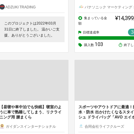
ADZUKI TRADING
パナソニック マーケティング ジャパン（
¥14,399
集まっている金
このプロジェクトは2022年03月
額
31日に終了しました。 温かいご支
3
目標達成率
援、ありがとうございました。
103
購入数
終了し
【昼寝や車中泊でも快眠】寝室のよ
スポーツやアウトドアに最適！
うに車で熟睡してしまう、リクライ
水・防水 出かけたくなるスタ
ニング用 腰まくら
シュ ドライバッグ「AVO エイ
ガイダンスインターナショナル
合同会社ライフクルーズ