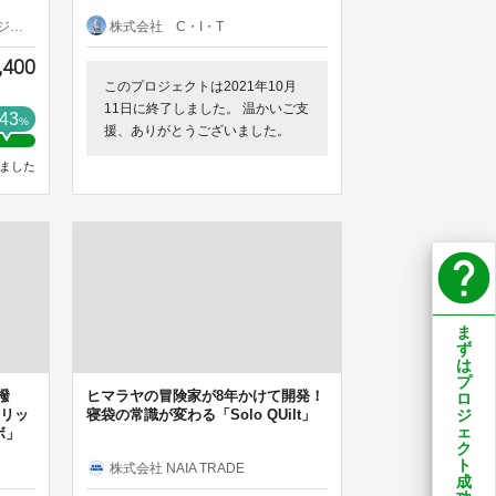
株）
株式会社 C・I・T
,400
このプロジェクトは2021年10月
11日に終了しました。 温かいご支
43
%
援、ありがとうございました。
ました
help
ま
ず
は
プ
撥
ヒマラヤの冒険家が8年かけて開発！
ロ
ジ
イリッ
寝袋の常識が変わる「Solo QUilt」
ェ
ボ」
ク
ト
株式会社 NAIA TRADE
成