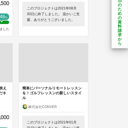
功
,500
の
このプロジェクトは2021年08月
た
め
30日に終了しました。 温かいご支
48
の
%
援、ありがとうございました。
資
料
ました
請
求
か
ら
映え
簡単にパーソナルリモートレッスン
だキ
を！ゴルフレッスンの新しいスタイ
ル
株式会社CONVER
,000
このプロジェクトは2021年01月
31日に終了しました。 温かいご支