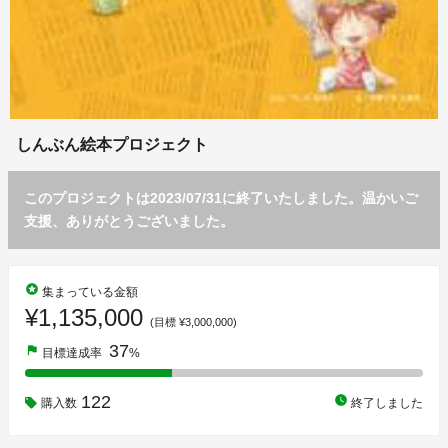
しんぶん絵本プロジェクト
このプロジェクトは2023/07/31に終了いたしました。温かいご
支援、ありがとうございました。
stars
集まっている金額
¥1,135,000
(目標 ¥3,000,000)
37
flag
目標達成率
%
122
watch_later
購入数
終了しました