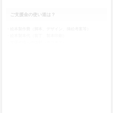
ご支援金の使い道は？
・絵本製作費（脚本、デザイン、挿絵考案等）
・絵本製本代（装丁、製本印刷）
・支援者様への送料（ネコポス）
・その他（宣伝費等）
世の中に、こんな風景が増えるといいな。