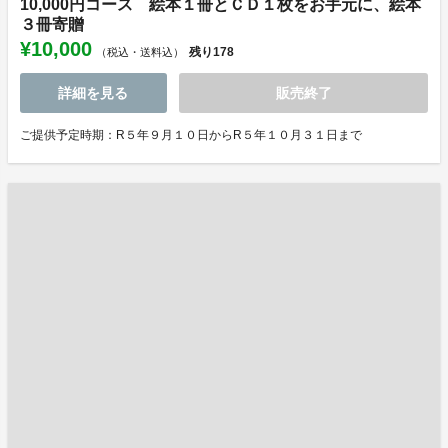
10,000円コース 絵本１冊とＣＤ１枚をお手元に、絵本
３冊寄贈
¥10,000
残り
178
（税込・送料込）
詳細を見る
販売終了
ご提供予定時期：R５年９月１０日からR５年１０月３１日まで