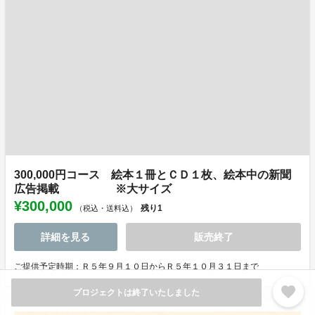
300,000円コース 絵本１冊とＣＤ１枚、絵本中の新聞
広告掲載 ※大サイズ
¥300,000
残り
1
（税込・送料込）
詳細を見る
販売終了
ご提供予定時期：Ｒ５年９月１０日からＲ５年１０月３１日まで
favorite
プロジェクトは終了いたしました