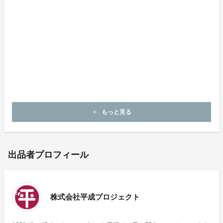
ご支援いただいた方には日本での鑑賞券に加え、主演の
坂東龍汰デザインのグッズや、物語の舞台である飛騨の
風土を感じることのできる返礼品などをご用意しており
ます。
ぜひ、国際映画祭での上映実現に向けてご支援をお願い
いたします。
もっと見る
add
出品者プロフィール
株式会社平成プロジェクト