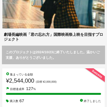
劇場長編映画「君の忘れ方」国際映画祭上映を目指すプロ
ジェクト
このプロジェクトは2024/10/23に終了いたしました。温かいご
支援、ありがとうございました。
Success
stars
集まっている金額
¥2,544,000
(目標 ¥2,000,000)
127
flag
目標達成率
%
67
watch_later
購入数
終了しました