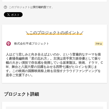
このプロジェクトは
実行確約型
です。
＼このプロジェクトのポイント／
株式会社平成プロジェクト
arrow_downward
詳細
人はどう悲しみと向き合えばよいのか、という普遍的なテーマを描
く劇場長編映画「君の忘れ方」。主演は若手実力派俳優として振り
幅の大きい演技で存在感を発揮している坂東龍汰。映画、ドラマ、C
M、舞台と八面六臂の活躍をみせる西野七瀬がヒロインを演じま
す。この映画の国際映画祭上映を目指すクラウドファンディングを
是非ご支援下さい。
プロジェクト詳細