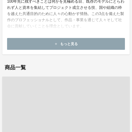
100年先に残すべきことは何かを見極める目、既存のモデルにとらわ
れず人と資本を集結してプロジェクト成立させる技、国や組織の枠
を越えた共通目的のために人々の心動かす情熱。この3点を備えた製
作のプロフェッショナルとして、作品・事業を通じて人々そして社
会に貢献していくことを理念としています。
ホームページ：
https://heisei.pro/
もっと見る
add
お問い合わせ：
info@heisei.pro
商品一覧