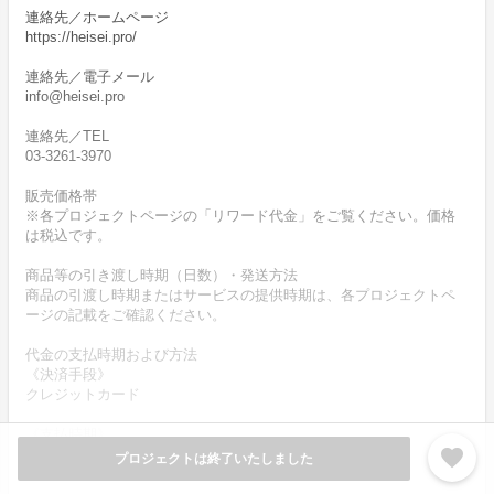
連絡先／ホームページ
https://heisei.pro/
連絡先／電子メール
info@heisei.pro
連絡先／TEL
03-3261-3970
販売価格帯
※各プロジェクトページの「リワード代金」をご覧ください。価格
は税込です。
商品等の引き渡し時期（日数）・発送方法
商品の引渡し時期またはサービスの提供時期は、各プロジェクトペ
ージの記載をご確認ください。
代金の支払時期および方法
《決済手段》
クレジットカード
《支払時期》
favorite
本プロジェクトは実行確約型です。
プロジェクトは終了いたしました
商品購入時に決済が行われます。