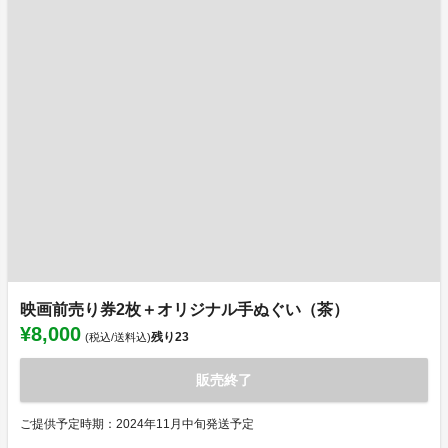
映画前売り券2枚＋オリジナル手ぬぐい（茶）
¥8,000
残り
23
(税込/送料込)
販売終了
ご提供予定時期：2024年11月中旬発送予定