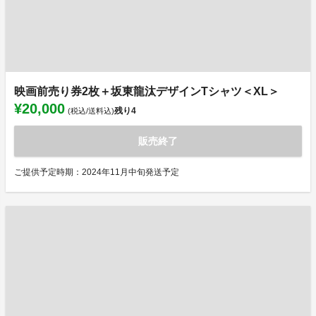
映画前売り券2枚＋坂東龍汰デザインTシャツ＜XL＞
¥20,000
残り
4
(税込/送料込)
販売終了
ご提供予定時期：2024年11月中旬発送予定