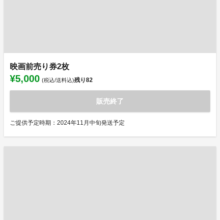
映画前売り券2枚
¥5,000
残り
82
(税込/送料込)
販売終了
ご提供予定時期：2024年11月中旬発送予定