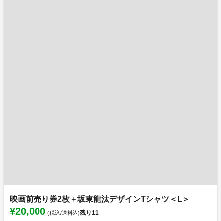
映画前売り券2枚＋坂東龍汰デザインTシャツ＜L＞
¥20,000
残り
11
(税込/送料込)