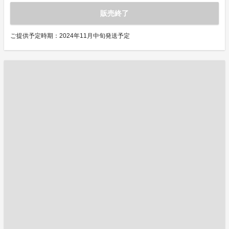
販売終了
ご提供予定時期：2024年11月中旬発送予定