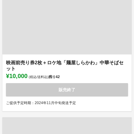
映画前売り券2枚＋ロケ地「麺屋しらかわ」中華そばセ
ット
¥10,000
残り
42
(税込/送料込)
販売終了
ご提供予定時期：2024年11月中旬発送予定