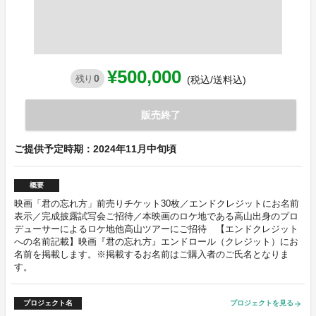
¥500,000
0
残り
(税込/送料込)
販売終了
ご提供予定時期：2024年11月中旬頃
概要
映画「君の忘れ方」前売りチケット30枚／エンドクレジットにお名前
表示／完成披露試写会ご招待／本映画のロケ地である高山出身のプロ
デューサーによるロケ地他高山ツアーにご招待 【エンドクレジット
への名前記載】映画『君の忘れ方』エンドロール（クレジット）にお
名前を掲載します。※掲載するお名前はご購入者のご氏名となりま
す。
プロジェクト名
プロジェクトを見る
arrow_forward