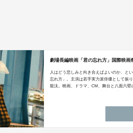
劇場長編映画「君の忘れ方」国際映画
人はどう悲しみと向き合えばよいのか、と
忘れ方」。主演は若手実力派俳優として振
龍汰。映画、ドラマ、CM、舞台と八面六臂
す。この映画の国際映画祭上映を目指すク