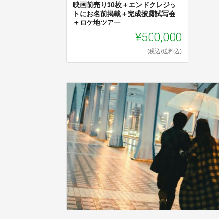
映画前売り30枚＋エンドクレジッ
トにお名前掲載＋完成披露試写会
＋ロケ地ツアー
¥500,000
(税込/送料込)