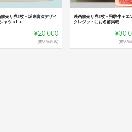
画前売り券2枚＋坂東龍汰デザイ
映画前売り券2枚＋飛騨牛＋エ
Tシャツ＜L＞
クレジットにお名前掲載
¥20,000
¥30,
(税込/送料込)
(税込/送