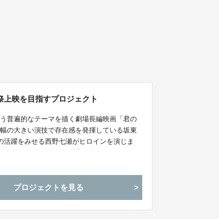
祭上映を目指すプロジェクト
いう普遍的なテーマを描く劇場長編映画「君の
り幅の大きい演技で存在感を発揮している坂東
の活躍をみせる西野七瀬がヒロインを演じま
ラウドファンディングを是非ご支援下さい。
プロジェクトを見る