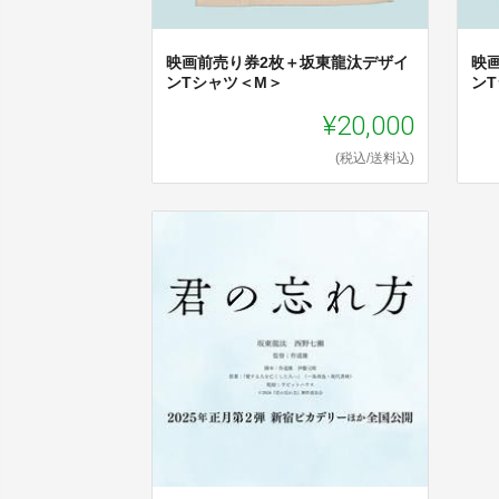
映画前売り券2枚＋坂東龍汰デザイ
映
ンTシャツ＜M＞
ン
¥20,000
(税込/送料込)