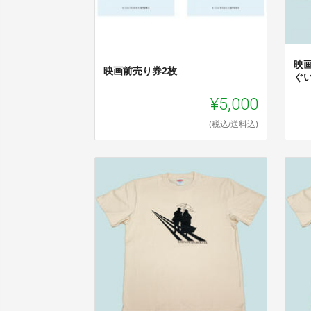
映
映画前売り券2枚
ぐ
¥5,000
(税込/送料込)