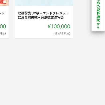
め
の
資
ンド
映画前売り2枚＋エンドクレジット
料
請
にお名前掲載＋完成披露試写会
求
か
000
¥100,000
ら
料込)
(税込/送料込)