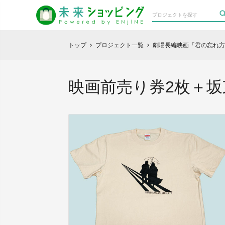
トップ
プロジェクト一覧
劇場長編映画「君の忘れ方
chevron_right
chevron_right
映画前売り券2枚＋坂