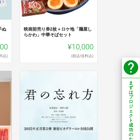
手ぬ
映画前売り券2枚＋ロケ地「麺屋し
らかわ」中華そばセット
000
¥10,000
料込)
(税込/送料込)
help
ま
ず
は
プ
ロ
ジ
ェ
ク
ト
成
功
の
た