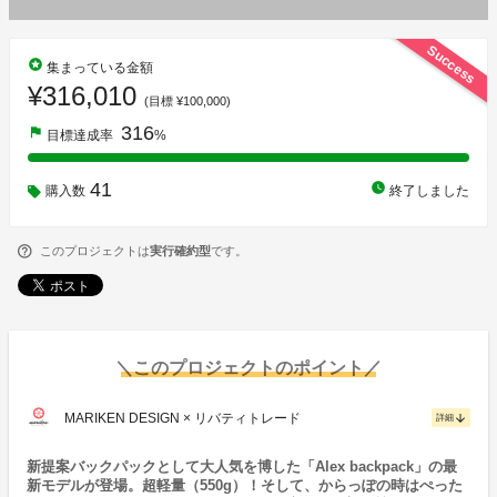
Success
stars
集まっている金額
¥316,010
(目標 ¥100,000)
316
flag
目標達成率
%
41
watch_later
購入数
終了しました
このプロジェクトは
実行確約型
です。
＼このプロジェクトのポイント／
MARIKEN DESIGN × リバティトレード
arrow_downward
詳細
新提案バックパックとして大人気を博した「Alex backpack」の最
新モデルが登場。超軽量（550g）！そして、からっぽの時はぺった