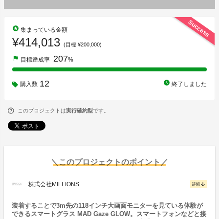
Success
stars
集まっている金額
¥414,013
(目標 ¥200,000)
207
flag
目標達成率
%
12
watch_later
購入数
終了しました
このプロジェクトは
実行確約型
です。
＼このプロジェクトのポイント／
株式会社MILLIONS
arrow_downward
詳細
装着することで3m先の118インチ大画面モニターを見ている体験が
できるスマートグラス MAD Gaze GLOW。スマートフォンなどと接