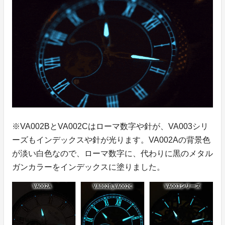
※VA002BとVA002Cはローマ数字や針が、VA003シリ
ーズもインデックスや針が光ります。VA002Aの背景色
が淡い白色なので、ローマ数字に、代わりに黒のメタル
ガンカラーをインデックスに塗りました。