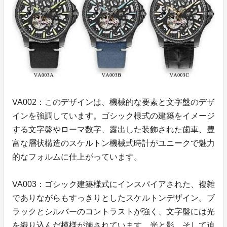
VA002：このデザインは、機械的な要素と文字盤のデザ
インを強調しています。ゴシック様式の建築をイメージ
する文字盤やローマ数字、露出した装飾された歯車、豊
富な層状構造のスケルトン機械式時計がユニークで魅力
的なフォルムに仕上がっています。
VA003：ゴシック建築様式にインスパイアされた、複雑
でありながらもすっきりとしたスケルトンデザイン。ブ
ラックとシルバーのコントラストが強く、文字盤には光
を織り込んだ模様が施されています。光と影、そして迫