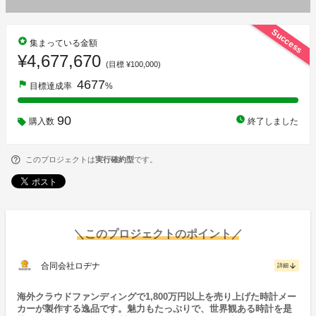
Success
stars
集まっている金額
¥4,677,670
(目標 ¥100,000)
4677
flag
目標達成率
%
90
watch_later
購入数
終了しました
このプロジェクトは
実行確約型
です。
＼このプロジェクトのポイント／
合同会社ロヂナ
arrow_downward
詳細
海外クラウドファンディングで1,800万円以上を売り上げた時計メー
カーが製作する逸品です。魅力もたっぷりで、世界観ある時計を是