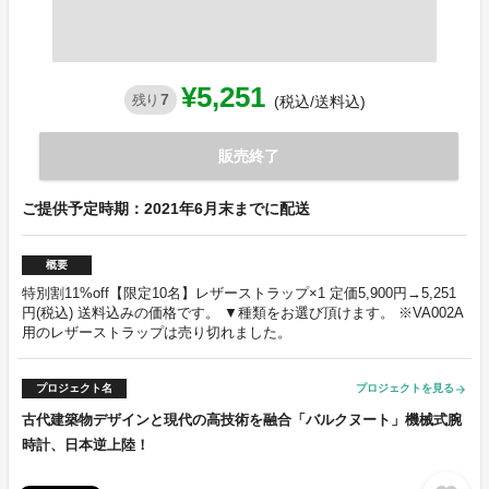
¥5,251
7
残り
(税込/送料込)
販売終了
ご提供予定時期：2021年6月末までに配送
概要
特別割11%off【限定10名】レザーストラップ×1 定価5,900円→5,251
円(税込) 送料込みの価格です。 ▼種類をお選び頂けます。 ※VA002A
用のレザーストラップは売り切れました。
プロジェクト名
プロジェクトを見る
arrow_forward
古代建築物デザインと現代の高技術を融合「バルクヌート」機械式腕
時計、日本逆上陸！