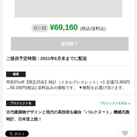
¥69,160
22
残り
(税込/送料込)
販売終了
ご提供予定時期：2021年6月末までに配送
概要
早割5%off【限定25名】時計（メタルブレスレット）×1 定価72,800円
→69,160円(税込) 送料込みの価格です。 ▼種類をお選び頂けます。
プロジェクト名
プロジェクトを見る
arrow_forward
古代建築物デザインと現代の高技術を融合「バルクヌート」機械式腕
時計、日本逆上陸！
favorite