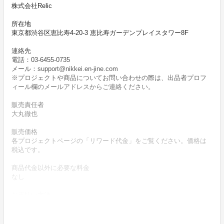
株式会社Relic
所在地
東京都渋谷区恵比寿4-20-3 恵比寿ガーデンプレイスタワー8F
連絡先
電話：03-6455-0735
メール：support@nikkei.en-jine.com
※プロジェクトや商品についてお問い合わせの際は、出品者プロフ
ィール欄のメールアドレスからご連絡ください。
販売責任者
大丸徹也
販売価格
各プロジェクトページの「リワード代金」をご覧ください。価格は
税込です。
商品代金以外に必要な料金
なし
お支払い方法
クレジットカードによりお支払いいただけます。
お支払い時期