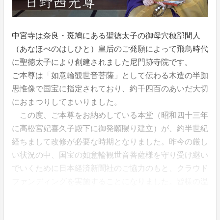
中宮寺は奈良・斑鳩にある聖徳太子の御母穴穂部間人
（あなほべのはしひと）皇后のご発願によって飛鳥時代
に聖徳太子により創建されました尼門跡寺院です。
ご本尊は「如意輪観世音菩薩」として伝わる木造の半跏
思惟像で国宝に指定されており、約千四百のあいだ大切
におまつりしてまいりました。
この度、ご本尊をお納めしている本堂（昭和四十三年
に高松宮妃喜久子殿下に御発願賜り建立）が、約半世紀
経ちまして改修が必要な時期となりました。昨今の厳し
い状況の中、国宝の如意輪観世音菩薩様を守り受け継い
でいくために日本経済新聞社のご協力のもと、クラウド
ファンディングを実施することになりました。皆様の温
かいお心をお寄せいただけましたら幸いに存じます。何
卒ご協力のほどお願い申し上げます。