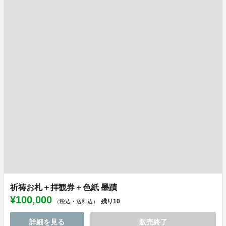
祈祷お札＋拝観券＋色紙 墨蹟
¥100,000
残り
10
（税込・送料込）
詳細を見る
販売終了