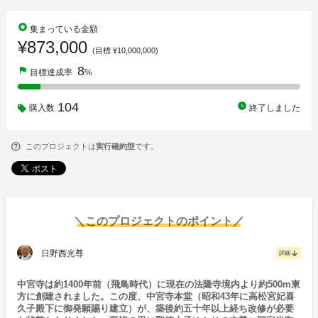
stars
集まっている金額
¥873,000
(目標 ¥10,000,000)
8
flag
目標達成率
%
104
watch_later
購入数
終了しました
このプロジェクトは
実行確約型
です。
＼このプロジェクトのポイント／
日野西光尊
arrow_downward
詳細
中宮寺は約1400年前（飛鳥時代）に現在の法隆寺境内より約500m東
方に創建されました。この度、中宮寺本堂（昭和43年に高松宮妃喜
久子殿下に御発願賜り建立）が、築後約五十年以上経ち改修が必要