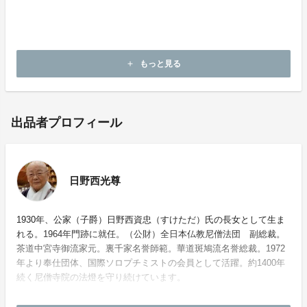
このような難しい折ではございますが平穏な日常に戻
りました際には平素のお悩みなどを託し、静かなひと時
の為に、斑鳩にもお運び下さいますようお待ち申し上げ
ております。
もっと見る
add
出品者プロフィール
日野西光尊
1930年、公家（子爵）日野西資忠（すけただ）氏の長女として生ま
れる。1964年門跡に就任。（公財）全日本仏教尼僧法団 副総裁。
茶道中宮寺御流家元。裏千家名誉師範。華道斑鳩流名誉総裁。1972
年より奉仕団体、国際ソロプチミストの会員として活躍。約1400年
続く尼僧寺院の法燈を守り続けています。