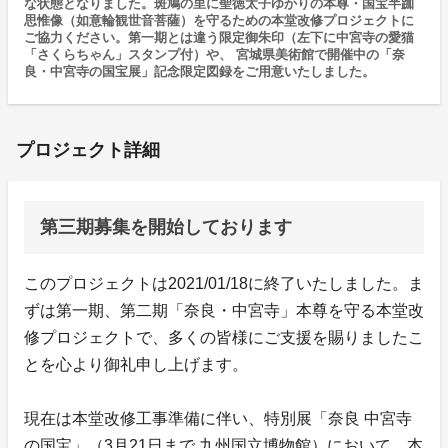
な状態となりました。斑鳩の里に聖徳太子ゆかりの本尊・国宝半跏
思惟像（如意輪観世音菩薩）を守るための本堂改修プロジェクトに
ご協力ください。第一期とは違う限定御朱印（左下に中宮寺の愛猫
「さくらちゃん」スタンプ付）や、 宮城県美術館で開催中の「奈
良・中宮寺の国宝展」記念限定図録をご用意いたしました。
プロジェクト詳細
第三期募集を開始しております
このプロジェクトは2021/01/18に終了いたしました。ま
ずは第一期、第二期「奈良・中宮寺」本尊を守る本堂改
修プロジェクトで、多くの皆様にご支援を賜りましたこ
とを心より御礼申し上げます。
現在は本堂改修工事準備に伴い、特別展「奈良 中宮寺
の国宝」（3月21日まで 九州国立博物館）において、本