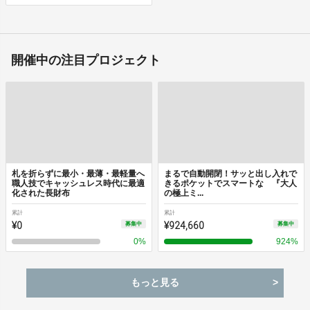
開催中の注目プロジェクト
札を折らずに最小・最薄・最軽量へ
まるで自動開閉！サッと出し入れで
職人技でキャッシュレス時代に最適
きるポケットでスマートな 『大人
化された長財布
の極上ミ...
累計
累計
¥0
¥924,660
募集中
募集中
0
%
924
%
もっと見る