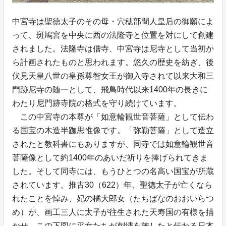
中宮寺は聖徳太子のその母・穴穂部間人皇后の御願によ
って、斑鳩宮を中央に西の法隆寺と位置を対にして創建
されました。法隆寺は僧寺、中宮寺は尼寺として当初か
ら計画されたものと思われます。悠久の歴史を紡ぎ、後
伏見天皇八世の皇孫尊智女王が御入寺されて以来大和三
門跡尼寺の随一として、飛鳥時代以来1400年の長きに
わたり尼門跡寺院の格式を守り続けています。
この中宮寺の本尊が「如意輪観世音菩薩」として伝わ
る国宝の木造半跏思惟像です。「弥勒菩薩」として造立
されたと教科書にもありますが、同寺では如意輪観世音
菩薩像として約1400年のあいだ祈りを捧げられてきま
した。そして同寺には、もうひとつの名高い国宝が所蔵
されています。推古30（622）年、聖徳太子が亡くなら
れたことを悼み、妃の橘大郎女（たちばなのおおいらつ
め）が、画工三人に太子が往生された天寿国の有様を描
かせ、この下図に采女たちが刺繍を施したと伝わる日本