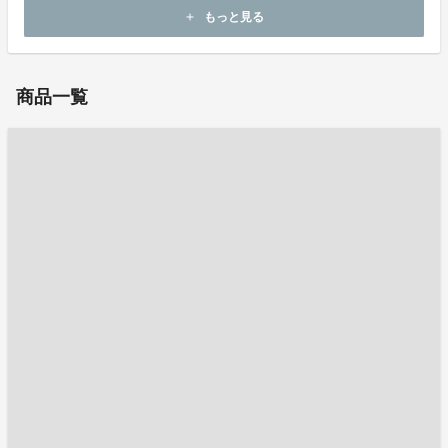
ホームページ：
http://www.chuguji.jp/
もっと見る
add
お問い合わせ：
masaki.suyama@nex.nikkei.com
商品一覧