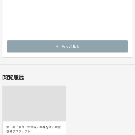
商品購入時に決済します。
商品（リワード記載内容）のお引渡し時期
商品の引渡し時期またはサービスの提供時期は、各プロジェクトペ
ージの記載をご確認ください。
キャンセルの可否と条件
キャンセルはできません。
もっと見る
add
決済完了後の返金は一切できません。
閲覧履歴
第二期「奈良・中宮寺」本尊を守る本堂
改修プロジェクト