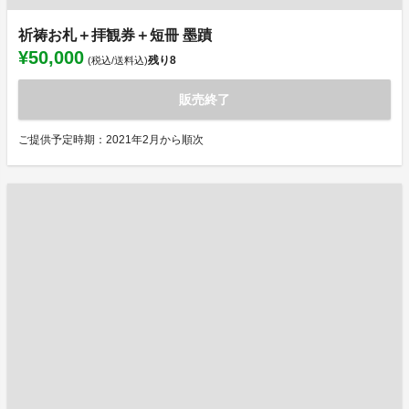
祈祷お札＋拝観券＋短冊 墨蹟
¥50,000
残り
8
(税込/送料込)
販売終了
ご提供予定時期：2021年2月から順次