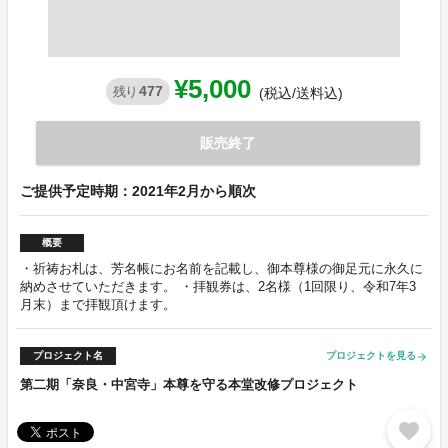
¥5,000
477
残り
(税込/送料込)
販売終了
ご提供予定時期：2021年2月から順次
概要
・祈祷お札は、芳名帳にお名前を記載し、御本尊様の御足元に永久に
納めさせていただきます。 ・拝観券は、2名様（1回限り、令和7年3
月末）まで拝観頂けます。
プロジェクト名
プロジェクトを見る
arrow_forward
第二期「奈良・中宮寺」本尊を守る本堂改修プロジェクト
favorite