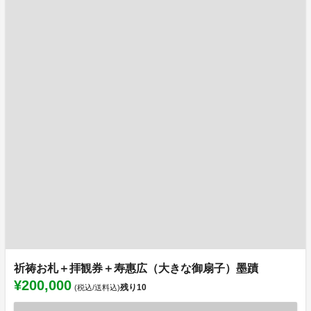
祈祷お札＋拝観券＋寿惠広（大きな御扇子）墨蹟
¥200,000
残り
10
(税込/送料込)