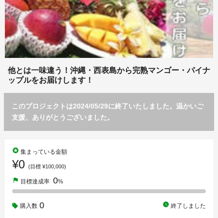
他とは一味違う！沖縄・西表島から完熟マンゴー・パイナ
ップルをお届けします！
このプロジェクトは2024/05/29に終了いたしました。温かいご
支援、ありがとうございました。
stars
集まっている金額
¥0
(目標 ¥100,000)
0
flag
目標達成率
%
0
watch_later
購入数
終了しました