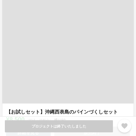
【お試しセット】沖縄西表島のパインづくしセット
¥8,500
残り
50
（税込・送料込）
favorite
プロジェクトは終了いたしました
詳細を見る
販売終了