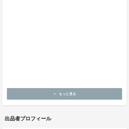
お問合せ先：info@todoku-yo.net
LINEお問合せ先：https://lin.ee/JH2ETlB
＜募集方式について＞
本プロジェクトはダイレクトチャレンジで実施します。
目標金額に満たない場合も、計画を実行し、リワードを
お届けします。
パイナップルのお取り寄せおすすめ人気ランキング
マンゴーのお取り寄せおすすめ人気ランキング
もっと見る
add
出品者プロフィール