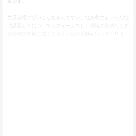
みです。
生産者様の想いももちろんですが、地方創生といった地
域課題などについてもフォーカスし、現地の実情などを
消費者の皆様に知って頂くための活動も行っておりま
す。
西表島のますみ農園さんの事を皆様にもお伝えし、知っ
ていただける事を願っております。
ご支援のほどよろしくお願い致します。
〒210-0007神奈川県川崎市川崎区駅前本町１１番地２
川崎フロンティアビル４F
HP：https://todoku-yo.net/