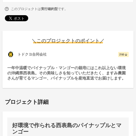
このプロジェクトは
実行確約型
です。
＼このプロジェクトのポイント／
トドクヨ合同会社
arrow_downward
詳細
一年中温暖でパイナップル・マンゴーの栽培にはこれ以上ない環境
の沖縄県西表島。その美味しさを知っていただきたく、ますみ農園
さんが育てるマンゴー、パイナップルを産地直送でお届けします。
プロジェクト詳細
好環境で作られる西表島のパイナップルとマ
ンゴー