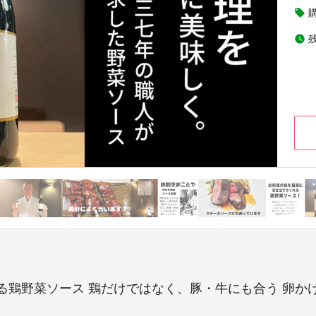
local_offer
watch_later
る鶏野菜ソース 鶏だけではなく、豚・牛にも合う 卵か