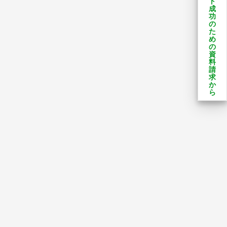
ト
成
功
の
た
め
の
資
料
請
求
か
ら