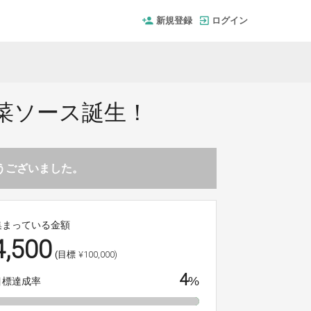
新規登録
ログイン
菜ソース誕生！
とうございました。
集まっている金額
4,500
¥100,000)
(目標
4
%
目標達成率