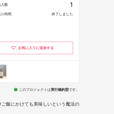
1
購入数
残り時間
終了しました
お気に入りに追加する
help
このプロジェクトは
実行確約型
です。
けご飯にかけても美味しいという魔法の