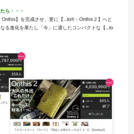
きたら・・・
nthis】を完成させ、更に【...to®・Onthis２】へと
る進化を果たし「今」に適したコンパクトな【...to
。