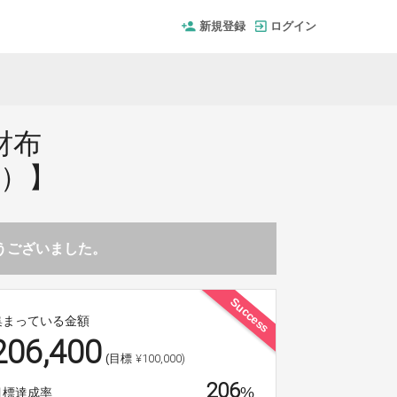
新規登録
ログイン
財布
ニ）】
とうございました。
Success
集まっている金額
206,400
¥100,000)
(目標
206
%
目標達成率