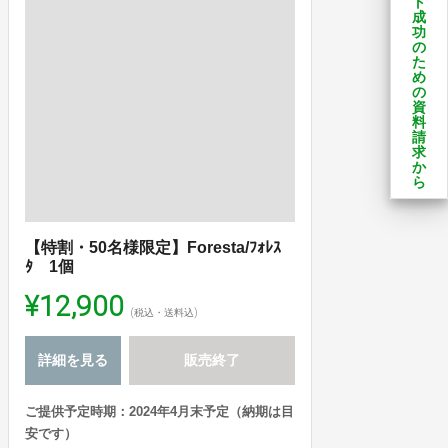
ト
成
功
の
た
め
の
資
料
請
求
か
ら
【特割・50名様限定】Foresta/ﾌｫﾚｽ
ﾀ 1個
¥12,900
(税込・送料込)
詳細を見る
販売終了
ご提供予定時期：2024年4月末予定（納期は目
安です）