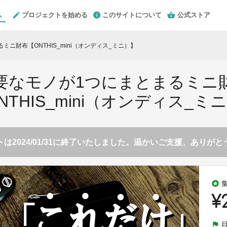
プロジェクトを始める
このサイトについて
公式ストア
ミニ財布【ONTHIS_mini（オンディス_ミニ）】
要なモノが1つにまとまるミニ
NTHIS_mini（オンディス_ミ
は2024/01/31に終了いたしました。温かいご支援、ありが
stars
¥
flag