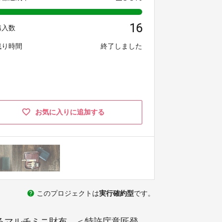
16
購入数
残り時間
終了しました
お気に入りに追加する
help
このプロジェクトは
実行確約型
です。
れるマルチミニ財布。＜特許庁意匠登