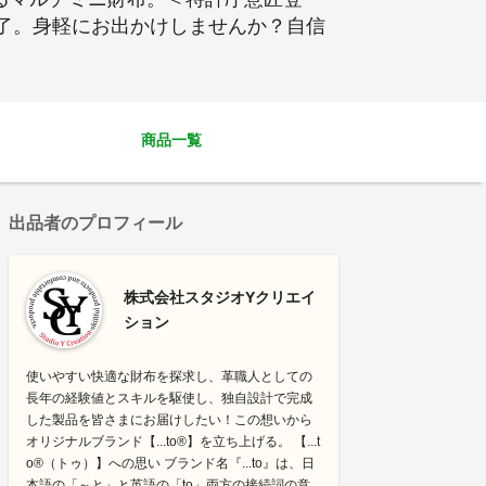
完了。身軽にお出かけしませんか？自信
商品一覧
出品者のプロフィール
株式会社スタジオYクリエイ
ション
使いやすい快適な財布を探求し、革職人としての
長年の経験値とスキルを駆使し、独自設計で完成
した製品を皆さまにお届けしたい！この想いから
オリジナルブランド【...to®】を立ち上げる。 【...t
o®（トゥ）】への思い ブランド名『...to』は、日
本語の「～と」と英語の「to」両方の接続詞の意