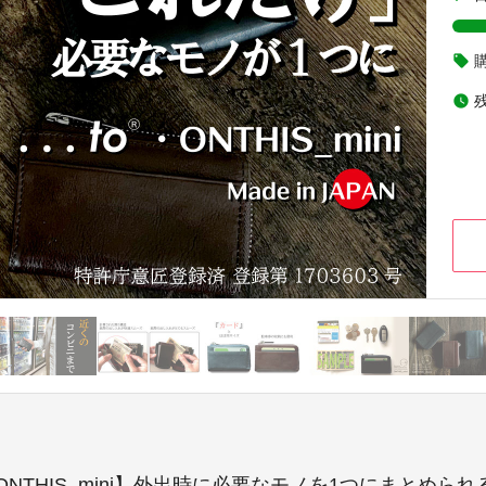
local_offer
watch_later
NTHIS_mini】外出時に必要なモノを1つにまとめら