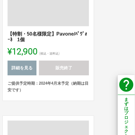
【特割・50名様限定】Pavone/ﾊﾟｳﾞｫ
ｰﾈ 1個
¥12,900
(税込・送料込)
詳細を見る
販売終了
help
ご提供予定時期：2024年4月末予定（納期は目
安です）
ま
ず
は
プ
ロ
ジ
ェ
ク