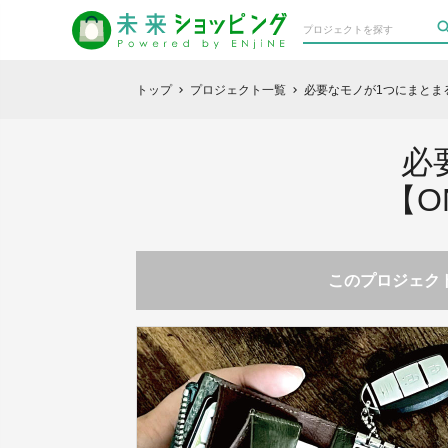
トップ
プロジェクト一覧
必要なモノが1つにまとまる
chevron_right
chevron_right
必
【O
このプロジェクト