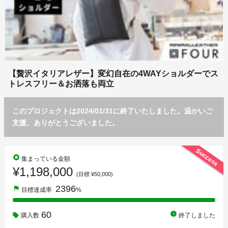
【贅沢イタリアレザー】変幻自在の4WAYショルダーでス
トレスフリー＆お洒落も両立
このプロジェクトは2024/01/31に終了いたしました。温かいご
支援、ありがとうございました。
Success
stars
集まっている金額
¥1,198,000
(目標 ¥50,000)
2396
flag
目標達成率
%
60
watch_later
購入数
終了しました