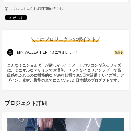
このプロジェクトは
実行確約型
です。
＼このプロジェクトのポイント／
MINIMALLEATHER（ミニマルレザー）
arrow_downward
詳細
こんなミニショルダーが欲しかった！ノートパソコンが入るサイズ
に、ミニマルなデザインでお洒落。リッチなイタリアンレザーで高
級感あふれるのに機能的な４WAY仕様で365日大活躍！サイズ感、デ
ザイン、素材、機能の全てにこだわった日本製のプロダクトです。
プロジェクト詳細