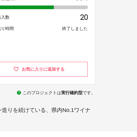
20
購入数
残り時間
終了しました
お気に入りに追加する
help
このプロジェクトは
実行確約型
です。
造りを続けている、県内No.1ワイナ