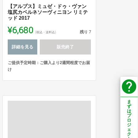
【アルプス】ミュゼ・ドゥ・ヴァン
塩尻カベルネソーヴィニヨン リミテ
ッド 2017
¥6,680
残り
7
(税込・送料込)
詳細を見る
販売終了
ご提供予定時期：ご購入より2週間程度でお届
け
help
ま
ず
は
プ
ロ
ジ
ェ
ク