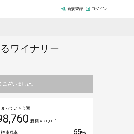
新規登録
ログイン
誇るワイナリー
ン
とうございました。
集まっている金額
98,760
¥150,000)
(目標
65
%
目標達成率