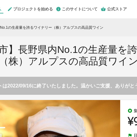
プロジェクトを始める
このサイトについて
公式ストア
No.1の生産量を誇るワイナリー（株）アルプスの高品質ワイン
市】長野県内No.1の生産量を
（株）アルプスの高品質ワイ
は2022/09/16に終了いたしました。温かいご支援、ありが
stars
¥
flag