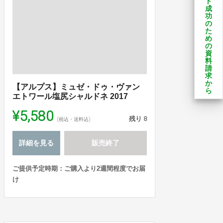
ト
成
功
の
た
め
の
資
料
請
求
か
【アルプス】ミュゼ・ドゥ・ヴァン
ら
エトワール塩尻シャルドネ 2017
¥5,580
残り
8
(税込・送料込)
詳細を見る
販売終了
ご提供予定時期：ご購入より2週間程度でお届
け