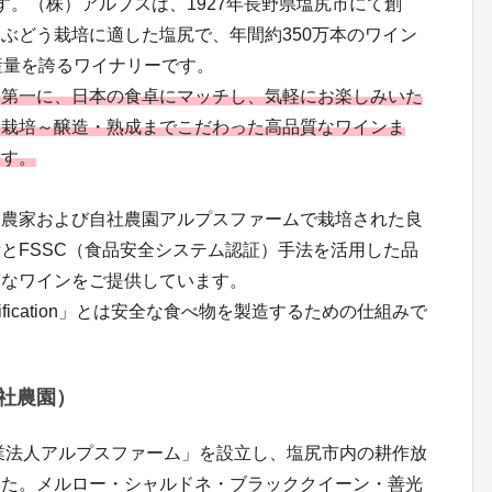
す。（株）アルプスは、1927年長野県塩尻市にて創
ぶどう栽培に適した塩尻で、年間約350万本のワイン
産量を誇るワイナリーです。
を第一に、日本の食卓にマッチし、気軽にお楽しみいた
、栽培～醸造・熟成までこだわった高品質なワインま
ます。
約農家および自社農園アルプスファームで栽培された良
とFSSC（食品安全システム認証）手法を活用した品
質なワインをご提供しています。
m Certification」とは安全な食べ物を製造するための仕組みで
社農園）
農業法人アルプスファーム」を設立し、塩尻市内の耕作放
した。メルロー・シャルドネ・ブラッククイーン・善光