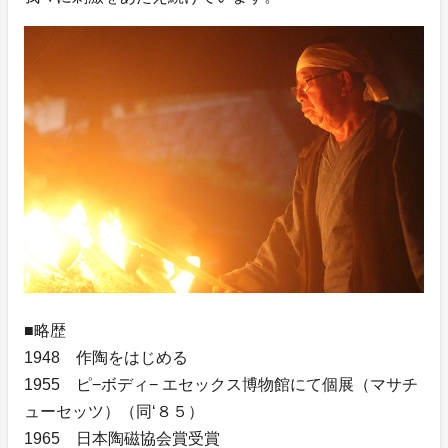
■略歴
1948 作陶をはじめる
1955 ピ−ボディ− エセックス博物館にて個展（マサチ
ューセッツ）（同‘８５）
1965 日本陶磁協会賞受賞