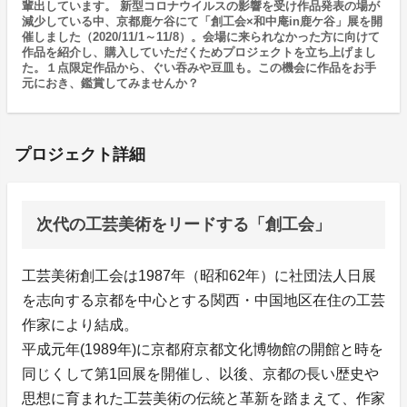
輩出しています。 新型コロナウイルスの影響を受け作品発表の場が
減少している中、京都鹿ケ谷にて「創工会×和中庵in鹿ケ谷」展を開
催しました（2020/11/1～11/8）。会場に来られなかった方に向けて
作品を紹介し、購入していただくためプロジェクトを立ち上げまし
た。１点限定作品から、ぐい吞みや豆皿も。この機会に作品をお手
元におき、鑑賞してみませんか？
プロジェクト詳細
次代の工芸美術をリードする「創工会」
工芸美術創工会は1987年（昭和62年）に社団法人日展
を志向する京都を中心とする関西・中国地区在住の工芸
作家により結成。
平成元年(1989年)に京都府京都文化博物館の開館と時を
同じくして第1回展を開催し、以後、京都の長い歴史や
思想に育まれた工芸美術の伝統と革新を踏まえて、作家