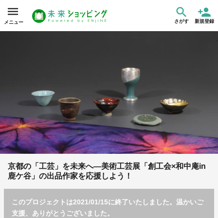
さがす
新規登録
メニュー
京都の「工芸」を未来へ―美術工芸展「創工会×和中庵in
鹿ケ谷」の出品作家を応援しよう！
このプロジェクトは2021/01/15に終了いたしました。温かいご
支援、ありがとうございました。