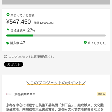
stars
集まっている金額
¥547,450
(目標 ¥2,000,000)
27
flag
目標達成率
%
47
watch_later
購入数
終了しました
このプロジェクトは
実行確約型
です。
＼このプロジェクトのポイント／
京都新聞ＣＯＭ
arrow_downward
詳細
京都を中心に活動する美術工芸集団「創工会」。結成以来、文化勲
章受章者、内閣総理大臣賞受賞者、京都府文化功労者顕彰者などを