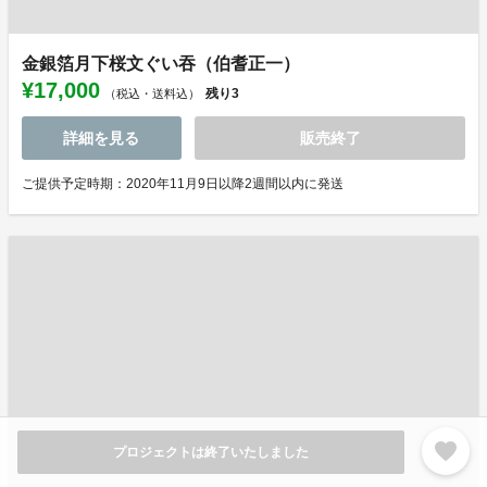
金銀箔月下桜文ぐい吞（伯耆正一）
¥17,000
残り
3
（税込・送料込）
詳細を見る
販売終了
ご提供予定時期：2020年11月9日以降2週間以内に発送
favorite
プロジェクトは終了いたしました