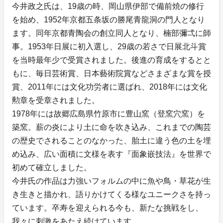
今井政之氏は、19歳の時、岡山県伊部で備前焼の修行
を始め、1952年京都五条坂の勝尾青龍洞の門人となり
ます。同年京都青陶会の創立同人となり、楠部彌弌に師
事。1953年日展に初入選し、29歳の若さで日展北斗賞
を当時最年少で受賞されました。後進の育成をするとと
もに、毎日芸術賞、日本藝術院賞などさまざまな賞を授
賞、2011年には文化功労者に選ばれ、2018年には文化
勲章を受章されました。
1978年には故郷広島県竹原市に豊山窯（登窯穴窯）を
築窯。薪の炎により土に命を吹き込み、これまでの陶芸
の歴史でされることのなかった、胎土に違う色の土を埋
め込み、広い面積に文様を表す『面象嵌技法』を世界で
初めて確立しました。
今井氏の作品は力強いフォルムの中に魚や鳥・草花が生
き生きと描かれ、語りかけてくる様なユニークさを持っ
ています。卒寿を迎えられる今も、新たな挑戦をし、
我々に刺激をあたえ続けています。