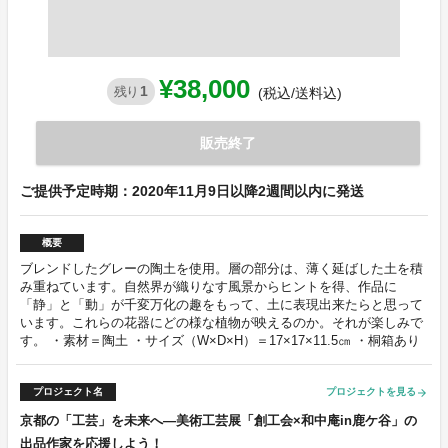
¥38,000
1
残り
(税込/送料込)
販売終了
ご提供予定時期：2020年11月9日以降2週間以内に発送
概要
ブレンドしたグレーの陶土を使用。層の部分は、薄く延ばした土を積
み重ねています。自然界が織りなす風景からヒントを得、作品に
「静」と「動」が千変万化の趣をもって、土に表現出来たらと思って
います。これらの花器にどの様な植物が映えるのか。それが楽しみで
す。 ・素材＝陶土 ・サイズ（W×D×H）＝17×17×11.5㎝ ・桐箱あり
プロジェクト名
プロジェクトを見る
arrow_forward
京都の「工芸」を未来へ―美術工芸展「創工会×和中庵in鹿ケ谷」の
出品作家を応援しよう！