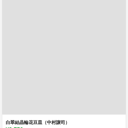
白翠結晶輪花豆皿（中村譲司）