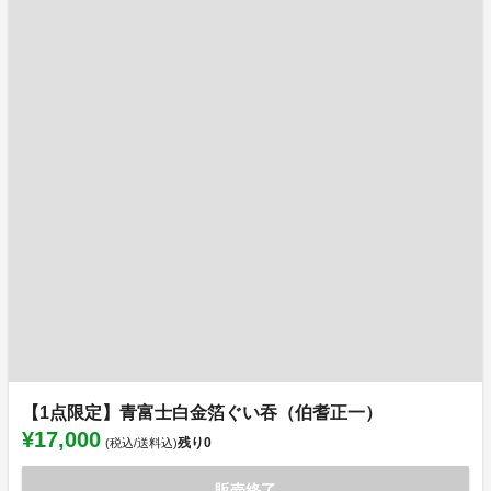
【1点限定】青富士白金箔ぐい吞（伯耆正一）
¥17,000
残り
0
(税込/送料込)
販売終了