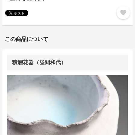
favorite
この商品について
積層花器（昼間和代）