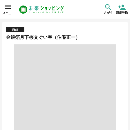
さがす
新規登録
メニュー
商品
金銀箔月下桜文ぐい吞（伯耆正一）