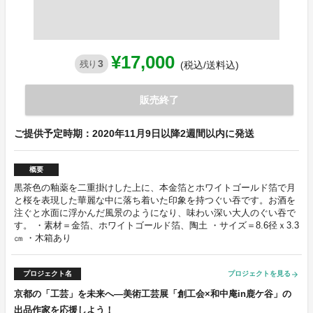
¥17,000
3
残り
(税込/送料込)
販売終了
ご提供予定時期：2020年11月9日以降2週間以内に発送
概要
黒茶色の釉薬を二重掛けした上に、本金箔とホワイトゴールド箔で月
と桜を表現した華麗な中に落ち着いた印象を持つぐい吞です。お酒を
注ぐと水面に浮かんだ風景のようになり、味わい深い大人のぐい吞で
す。 ・素材＝金箔、ホワイトゴールド箔、陶土 ・サイズ＝8.6径ｘ3.3
㎝ ・木箱あり
プロジェクト名
プロジェクトを見る
arrow_forward
京都の「工芸」を未来へ―美術工芸展「創工会×和中庵in鹿ケ谷」の
出品作家を応援しよう！