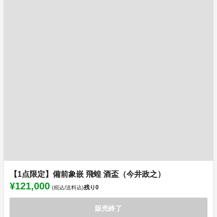
【1点限定】備前象嵌 飛蝗 酒盃（今井政之）
¥121,000
残り
0
(税込/送料込)
販売終了