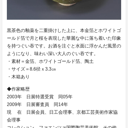
黒茶色の釉薬を二重掛けした上に、本金箔とホワイトゴ
ールド箔で月と桜を表現した華麗な中に落ち着いた印象
を持つぐい吞です。お酒を注ぐと水面に浮かんだ風景の
ようになり、味わい深い大人のぐい吞です。
・素材＝金箔、ホワイトゴールド箔、陶土
・サイズ＝8.6径ｘ3.3㎝
・木箱あり
◆作家略歴
2003年 日展特選受賞 同05年
2009年 日展審査員 同14年
現 在 日展会員、日工会理事、京都工芸美術作家協
会理事
コレクション ファエンツァ国際陶芸美術館 その他