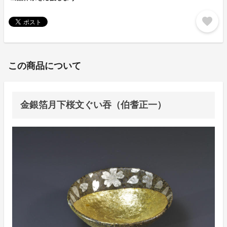
favorite
この商品について
金銀箔月下桜文ぐい吞（伯耆正一）