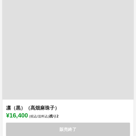
凛（黒）（髙畑麻珠子）
¥16,400
残り
2
(税込/送料込)
販売終了