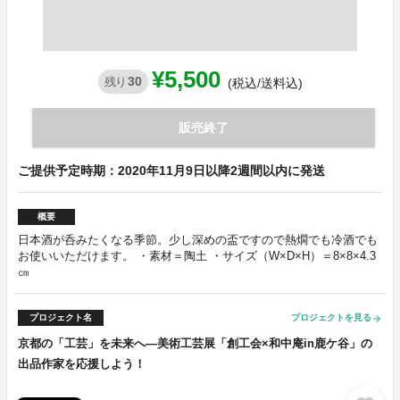
¥5,500
30
残り
(税込/送料込)
販売終了
ご提供予定時期：2020年11月9日以降2週間以内に発送
概要
日本酒が呑みたくなる季節。少し深めの盃ですので熱燗でも冷酒でも
お使いいただけます。 ・素材＝陶土 ・サイズ（W×D×H）＝8×8×4.3
㎝
プロジェクト名
プロジェクトを見る
arrow_forward
京都の「工芸」を未来へ―美術工芸展「創工会×和中庵in鹿ケ谷」の
出品作家を応援しよう！