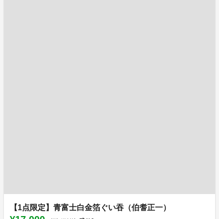
【1点限定】青富士白金箔ぐい吞（伯耆正一）