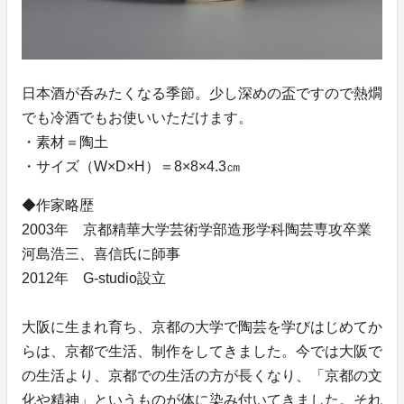
日本酒が呑みたくなる季節。少し深めの盃ですので熱燗
でも冷酒でもお使いいただけます。
・素材＝陶土
・サイズ（W×D×H）＝8×8×4.3㎝
◆作家略歴
2003年 京都精華大学芸術学部造形学科陶芸専攻卒業
河島浩三、喜信氏に師事
2012年 G-studio設立
大阪に生まれ育ち、京都の大学で陶芸を学びはじめてか
らは、京都で生活、制作をしてきました。今では大阪で
の生活より、京都での生活の方が長くなり、「京都の文
化や精神」というものが体に染み付いてきました。それ