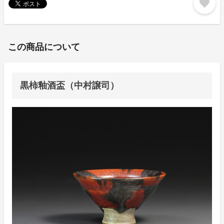
favorite
この商品について
黒柿釉酒盃（中村譲司）