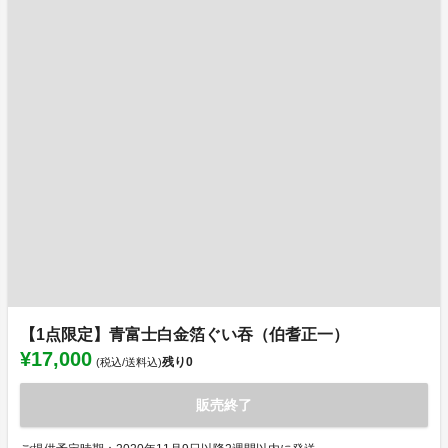
【1点限定】青富士白金箔ぐい吞（伯耆正一）
¥17,000
残り
0
(税込/送料込)
販売終了