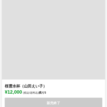
桜雲水杯（山田えい子）
¥12,000
残り
5
(税込/送料込)
販売終了