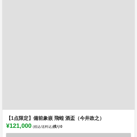
【1点限定】備前象嵌 飛蝗 酒盃（今井政之）
¥121,000
残り
0
(税込/送料込)