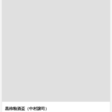
黒柿釉酒盃（中村譲司）