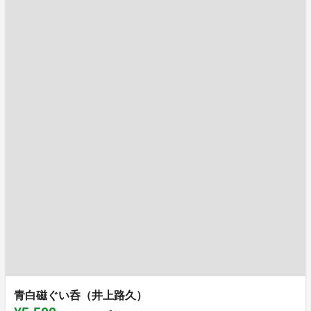
青白磁ぐい呑（井上路久）