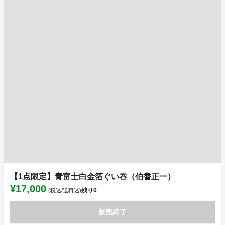
【1点限定】青富士白金箔ぐい吞（伯耆正一）
¥17,000
残り
0
(税込/送料込)
販売終了