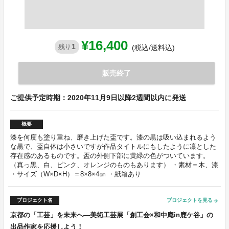
¥16,400
1
残り
(税込/送料込)
販売終了
ご提供予定時期：2020年11月9日以降2週間以内に発送
概要
漆を何度も塗り重ね、磨き上げた盃です。漆の黒は吸い込まれるよう
な黒で、盃自体は小さいですが作品タイトルにもしたように凛とした
存在感のあるものです。盃の外側下部に黄緑の色がついています。
（真っ黒、白、ピンク、オレンジのものもあります） ・素材＝木、漆
・サイズ（W×D×H）＝8×8×4㎝ ・紙箱あり
プロジェクト名
プロジェクトを見る
arrow_forward
京都の「工芸」を未来へ―美術工芸展「創工会×和中庵in鹿ケ谷」の
出品作家を応援しよう！