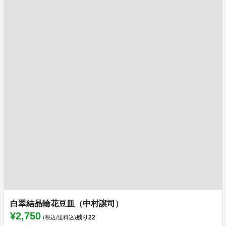
白翠結晶輪花豆皿（中村譲司）
¥2,750
残り
22
(税込/送料込)