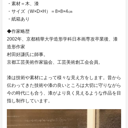
・素材＝木、漆
・サイズ（W×D×H）＝8×8×4㎝
・紙箱あり
◆作家略歴
2002年、京都精華大学造形学科日本画専攻卒業後、漆
造形作家
村田好謙氏に師事。
京都工芸美術作家協会、工芸美術創工会会員。
漆は技術や素材によって様々な見え方をします。昔から
伝わってきた技術や漆の良いところは大切に守りながら
今の時代にも合う、漆がより良く見えるような作品を目
指し制作しています。