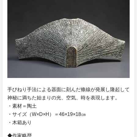
手びねり手法による器面に刻んだ條線が発展し隆起して
神秘に満ちた始まりの光、空気、時を表現します。
・素材＝陶土
・サイズ（W×D×H）＝46×19×18㎝
・木箱あり
◆作家略歴