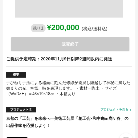
¥200,000
1
残り
(税込/送料込)
販売終了
ご提供予定時期：2020年11月9日以降2週間以内に発送
概要
手びねり手法による器面に刻んだ條線が発展し隆起して神秘に満ちた
始まりの光、空気、時を表現します。 ・素材＝陶土 ・サイズ
（W×D×H）＝46×19×18㎝ ・木箱あり
プロジェクト名
プロジェクトを見る
arrow_forward
京都の「工芸」を未来へ―美術工芸展「創工会×和中庵in鹿ケ谷」の
出品作家を応援しよう！