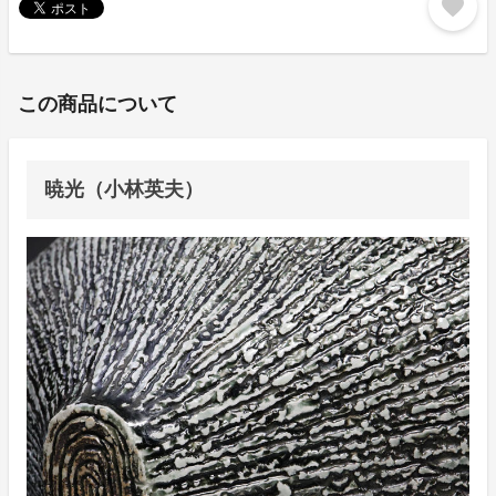
favorite
この商品について
暁光（小林英夫）