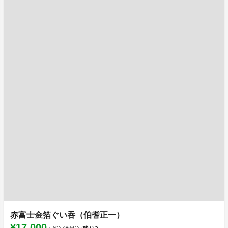
赤富士金箔ぐい吞（伯耆正一）
¥17,000