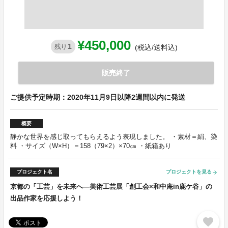
¥450,000
1
残り
(税込/送料込)
販売終了
ご提供予定時期：2020年11月9日以降2週間以内に発送
概要
静かな世界を感じ取ってもらえるよう表現しました。 ・素材＝絹、染
料 ・サイズ（W×H）＝158（79×2）×70㎝ ・紙箱あり
プロジェクト名
プロジェクトを見る
arrow_forward
京都の「工芸」を未来へ―美術工芸展「創工会×和中庵in鹿ケ谷」の
出品作家を応援しよう！
favorite