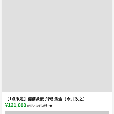
【1点限定】備前象嵌 飛蝗 酒盃（今井政之）
¥121,000
残り
0
(税込/送料込)