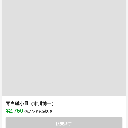
青白磁小皿（市川博一）
¥2,750
残り
9
(税込/送料込)
販売終了