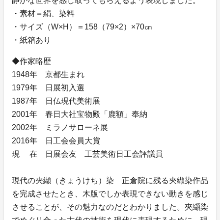
静かな世界を感じ取ってもらえるよう表現しました。
・素材＝絹、染料
・サイズ（W×H）＝158（79×2）×70㎝
・紙箱あり
◆作家略歴
1948年 京都生まれ
1979年 日展初入選
1987年 日仏現代美術展
2001年 春日大社宝物殿「鹿額」奉納
2002年 ミラノサローネ展
2016年 日工会会員大賞
現 在 日展会友 工芸美術日工会評議員
現代の夾纈（きょうけち）染 正倉院に残る夾纈染作品
を完成させたとき、木版でしか表現できない動きを感じ
させることが、その魅力なのだとわかりました。夾纈染