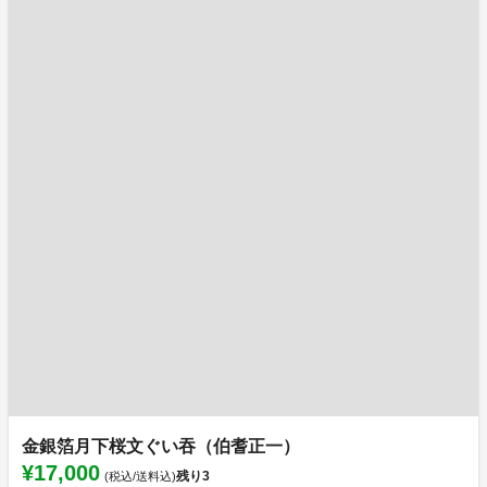
金銀箔月下桜文ぐい吞（伯耆正一）
¥17,000
残り
3
(税込/送料込)