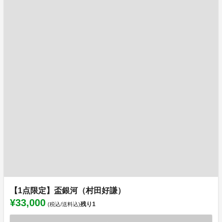
【1点限定】盃銀河（村田好謙）
¥33,000
残り
1
(税込/送料込)