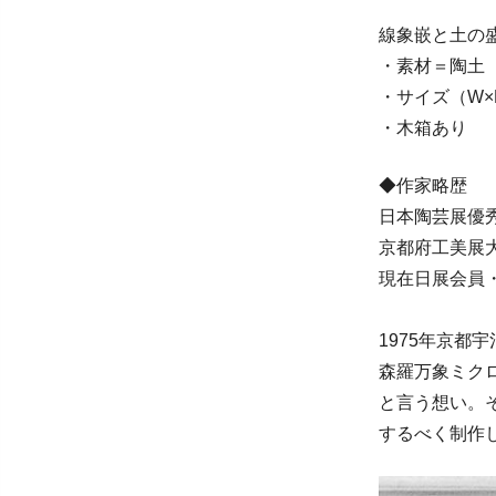
線象嵌と土の
・素材＝陶土
・サイズ（W×D×
・木箱あり
◆作家略歴
日本陶芸展優
京都府工美展
現在日展会員
1975年京
森羅万象ミク
と言う想い。
するべく制作