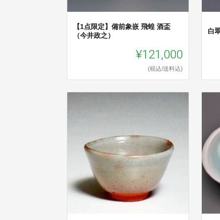
【1点限定】備前象嵌 飛蝗 酒盃
白
（今井政之）
¥121,000
(税込/送料込)