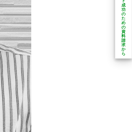
ト
成
功
の
た
め
の
資
料
請
求
か
ら