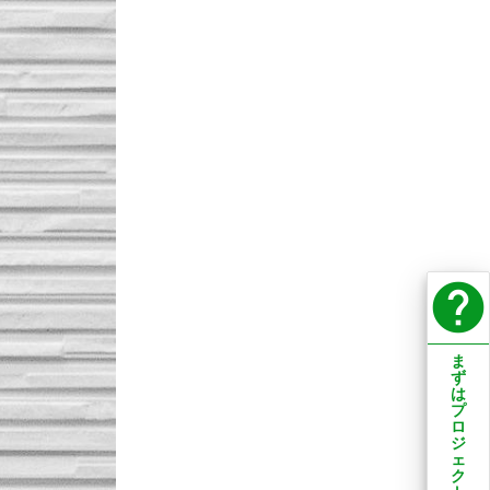
help
ま
ず
は
プ
ロ
ジ
ェ
ク