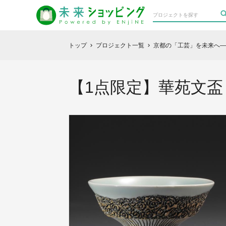
トップ
プロジェクト一覧
京都の「工芸」を未来へ―
chevron_right
chevron_right
【1点限定】華苑文盃