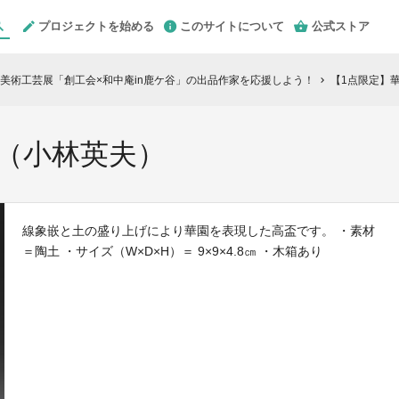
プロジェクトを始める
このサイトについて
公式ストア
美術工芸展「創工会×和中庵in鹿ケ谷」の出品作家を応援しよう！
【1点限定】
chevron_right
（小林英夫）
線象嵌と土の盛り上げにより華園を表現した高盃です。 ・素材
＝陶土 ・サイズ（W×D×H）＝ 9×9×4.8㎝ ・木箱あり