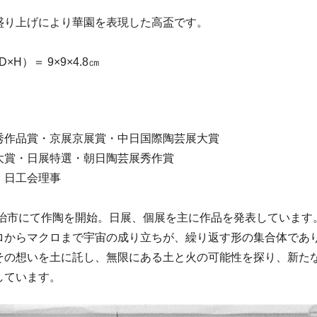
盛り上げにより華園を表現した高盃です。
H）＝ 9×9×4.8㎝
秀作品賞・京展京展賞・中日国際陶芸展大賞
大賞・日展特選・朝日陶芸展秀作賞
・日工会理事
都宇治市にて作陶を開始。日展、個展を主に作品を発表しています
ロからマクロまで宇宙の成り立ちが、繰り返す形の集合体であ
その想いを土に託し、無限にある土と火の可能性を探り、新た
しています。