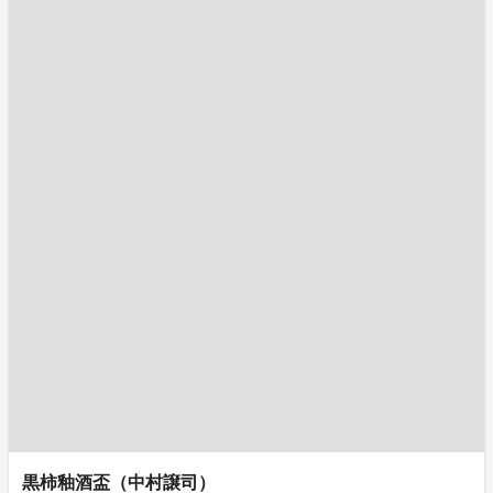
黒柿釉酒盃（中村譲司）