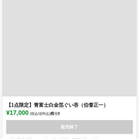
【1点限定】青富士白金箔ぐい吞（伯耆正一）
¥17,000
残り
0
(税込/送料込)
販売終了