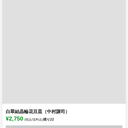
白翠結晶輪花豆皿（中村譲司）
¥2,750
残り
22
(税込/送料込)