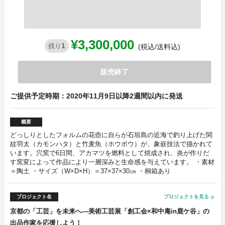
¥3,300,000
1
残り
(税込/送料込)
販売終了
ご提供予定時期：2020年11月9日以降2週間以内に発送
概要
どっしりとしたフォルムの花壺に自らが石垣島の近海で釣り上げた関
紋羽太（カモンハタ）と竹麦魚（ホウボウ）が、象嵌技法で描かれて
います。穴窯で6日間、アカマツを燃料として焼成され、炎が作りだ
す窯変によって作品により一層深みと生命感を与えています。 ・素材
＝陶土 ・サイズ（W×D×H）＝37×37×30㎝ ・桐箱あり
プロジェクト名
プロジェクトを見る
arrow_forward
京都の「工芸」を未来へ―美術工芸展「創工会×和中庵in鹿ケ谷」の
出品作家を応援しよう！