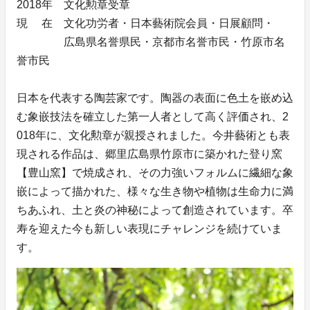
2018年 文化勲章受章
現 在 文化功労者・日本藝術院会員・日展顧問・
広島県名誉県民・京都市名誉市民・竹原市名
誉市民
日本を代表する陶芸家です。陶器の表面に色土を嵌め込
む象嵌技法を確立した第一人者として高く評価され、2
018年に、文化勲章が親授されました。今井藝術とも表
現される作品は、郷里広島県竹原市に築かれた登り窯
【豊山窯】で焼成され、その力強いフォルムに繊細な象
嵌によって描かれた、様々な生き物や植物は生命力に満
ちあふれ、土と炎の神秘によって創造されています。卒
寿を迎えた今も新しい表現にチャレンジを続けていま
す。