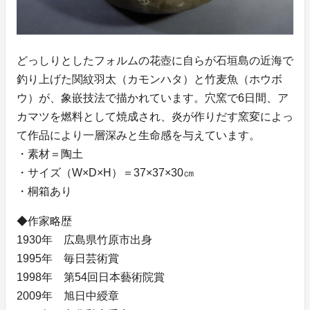
どっしりとしたフォルムの花壺に自らが石垣島の近海で
釣り上げた関紋羽太（カモンハタ）と竹麦魚（ホウボ
ウ）が、象嵌技法で描かれています。穴窯で6日間、ア
カマツを燃料として焼成され、炎が作りだす窯変によっ
て作品により一層深みと生命感を与えています。
・素材＝陶土
・サイズ（W×D×H）＝37×37×30㎝
・桐箱あり
◆作家略歴
1930年 広島県竹原市出身
1995年 毎日芸術賞
1998年 第54回日本藝術院賞
2009年 旭日中綬章