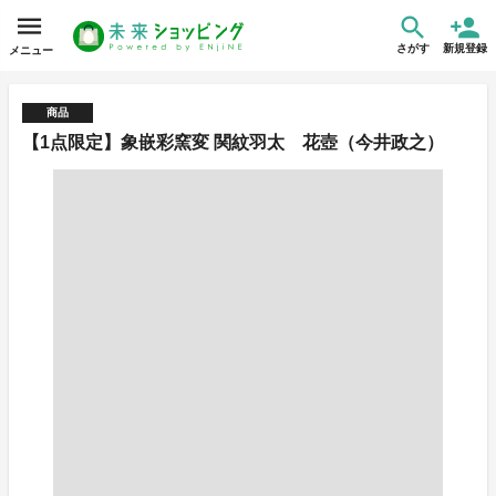
さがす
新規登録
メニュー
商品
【1点限定】象嵌彩窯変 関紋羽太 花壺（今井政之）