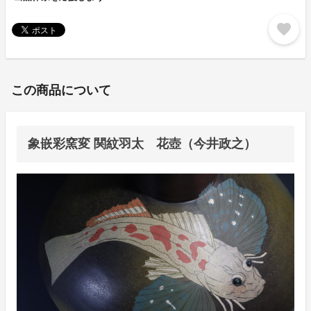
favorite
この商品について
象嵌彩窯変 関紋羽太 花壺（今井政之）