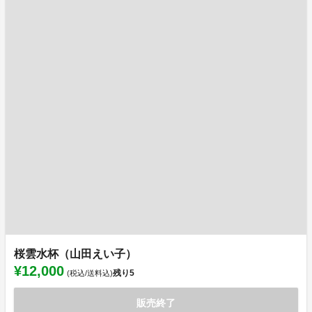
桜雲水杯（山田えい子）
¥12,000
残り
5
(税込/送料込)
販売終了