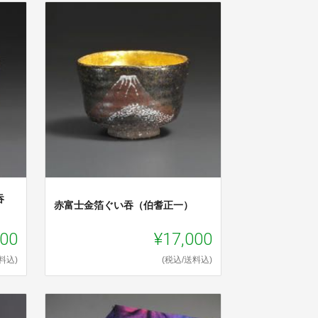
吞
赤富士金箔ぐい吞（伯耆正一）
000
¥17,000
料込)
(税込/送料込)