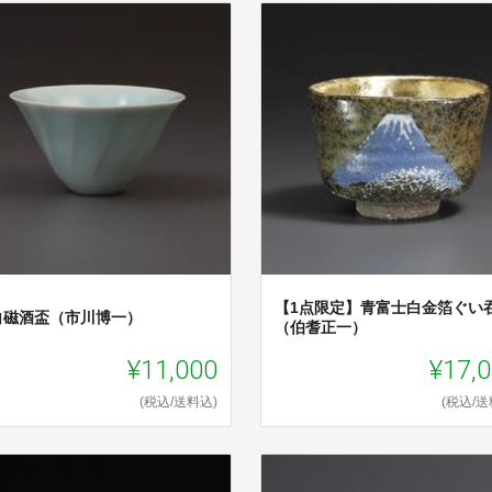
【1点限定】青富士白金箔ぐい
白磁酒盃（市川博一）
（伯耆正一）
¥11,000
¥17,
(税込/送料込)
(税込/送