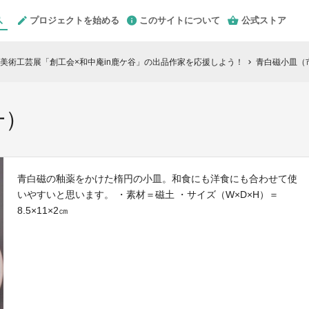
プロジェクトを始める
このサイトについて
公式ストア
美術工芸展「創工会×和中庵in鹿ケ谷」の出品作家を応援しよう！
青白磁小皿（
chevron_right
一）
青白磁の釉薬をかけた楕円の小皿。和食にも洋食にも合わせて使
いやすいと思います。 ・素材＝磁土 ・サイズ（W×D×H）＝
8.5×11×2㎝