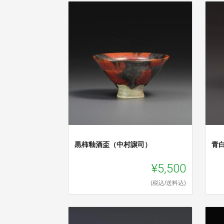
黒柿釉酒盃（中村譲司）
青
¥5,500
(税込/送料込)