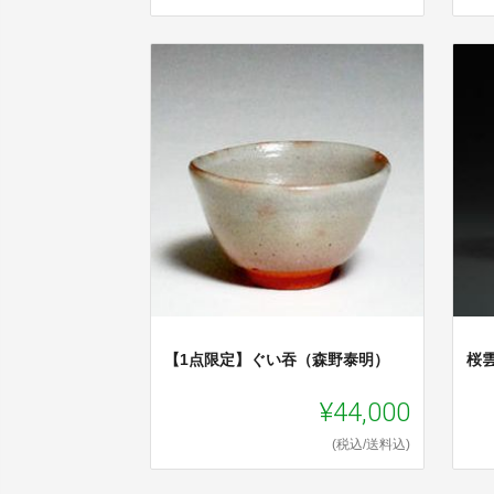
【1点限定】ぐい吞（森野泰明）
桜
¥44,000
(税込/送料込)