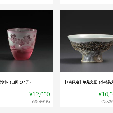
雲水杯（山田えい子）
【1点限定】華苑文盃（小林英
¥12,000
¥10,
(税込/送料込)
(税込/送