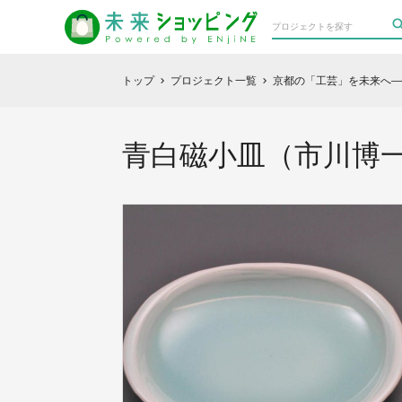
トップ
プロジェクト一覧
京都の「工芸」を未来へ―
chevron_right
chevron_right
青白磁小皿（市川博