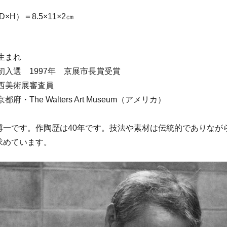
×H）＝8.5×11×2㎝
都生まれ
展初入選 1997年 京展市長賞受賞
全関西美術展審査員
府・The Walters Art Museum（アメリカ）
博一です。作陶歴は40年です。技法や素材は伝統的でありなが
求めています。