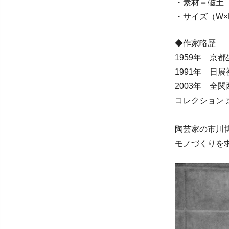
・素材＝磁土
・サイズ（W×D
◆作家略歴
1959年 京
1991年 日
2003年 
コレクション 京都
陶芸家の市川
モノづくりを