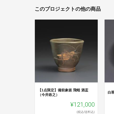
このプロジェクトの他の商品
【1点限定】備前象嵌 飛蝗 酒盃
白
（今井政之）
¥121,000
(税込/送料込)