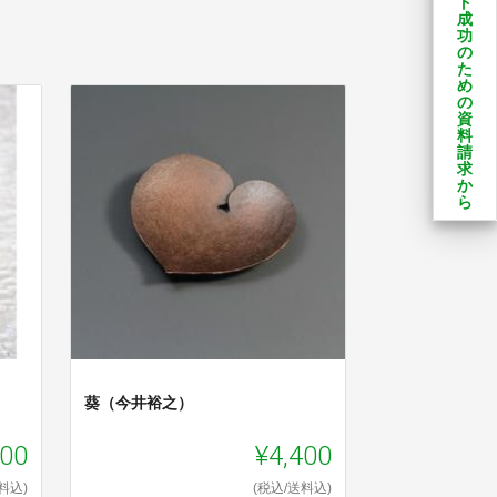
ト
成
功
の
た
め
の
資
料
請
求
か
ら
）
葵（今井裕之）
000
¥4,400
料込)
(税込/送料込)