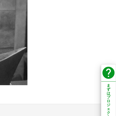
help
ま
ず
は
プ
ロ
ジ
ェ
ク