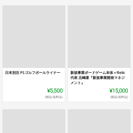
日本別注 P1ゴルフボールライナー
新規事業ボードゲーム本体＋Relic
代表 北嶋著『新規事業開発マネジ
メント』
¥5,500
¥15,000
(税込/送料込)
(税込/送料込)