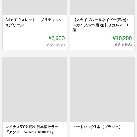
A4メモウォレット ブリティッシ
【スカイブルー＆ネイビー(表地)×
ュグリーン
スカイブルー(裏地)】リカルマ 1
個
¥6,600
¥10,200
(税込/送料込)
(税込/送料込)
マイナス5℃対応の日本酒セラー
トートバッグ1本（ブラック）
『アクア SAKE CABINET』