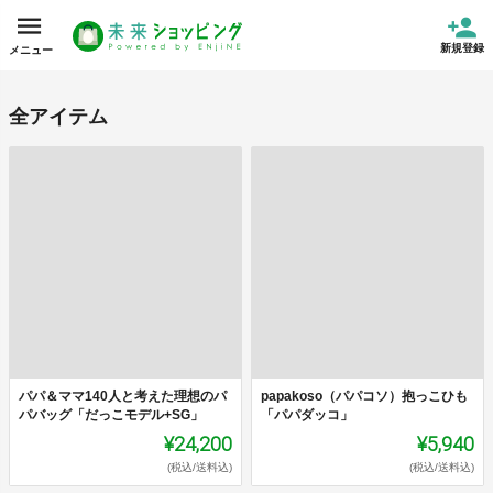
新規登録
メニュー
全アイテム
パパ＆ママ140人と考えた理想のパ
papakoso（パパコソ）抱っこひも
パバッグ「だっこモデル+SG」
「パパダッコ」
¥24,200
¥5,940
(税込/送料込)
(税込/送料込)