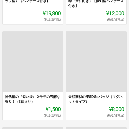
ップ型』【ペンケース付き】
粋『女性向き』【懐剣型ペンケース
付き】
¥19,800
¥12,000
(税込/送料込)
(税込/送料込)
神代楠の『匂い袋』２千年の芳醇な
天然素材の漆SDGsバッジ（マグネ
香り！（3個入り）
ットタイプ）
¥1,500
¥8,000
(税込/送料込)
(税込/送料込)