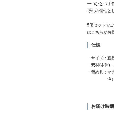
一つひとつ手
ぞれの個性と
5個セットでご
はこちらがお
仕様
・サイズ：直径
・素材(本体)
・留め具：マ
注）マグネ
接触や引っ
落下する場
お届け時期