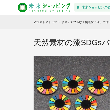
未来ショッピング
公式ストアトップ
サステナブルな天然素材「漆」で作る
chevron_right
天然素材の漆SDG