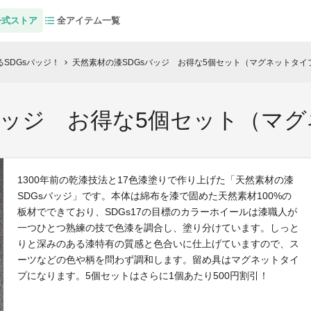
公式ストア
全アイテム一覧
SDGsバッジ！
天然素材の漆SDGsバッジ お得な5個セット（マグネットタ
chevron_right
sバッジ お得な5個セット（
1300年前の乾漆技法と17色漆塗りで作り上げた「天然素材の漆
SDGsバッジ」です。本体は綿布を漆で固めた天然素材100%の
板材でできており、SDGs17の目標のカラーホイールは漆職人が
一つひとつ熟練の技で色漆を調合し、塗り分けています。しっと
りと深みのある漆特有の質感と色合いに仕上げていますので、ス
ーツなどの色や柄を問わず調和します。留め具はマグネットタイ
プになります。5個セットはさらに1個あたり500円割引！