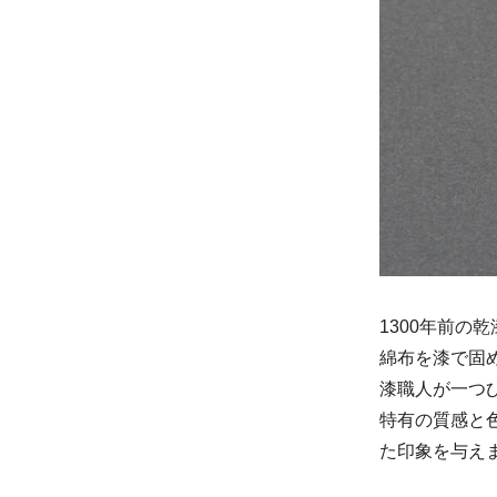
1300年前の
綿布を漆で固め
漆職人が一つ
特有の質感と
た印象を与え