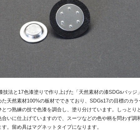
乾漆技法と17色漆塗りで作り上げた「天然素材の漆SDGsバッ
た天然素材100%の板材でできており、SDGs17の目標のカ
ひとつ熟練の技で色漆を調合し、塗り分けています。しっとり
色合いに仕上げていますので、スーツなどの色や柄を問わず調
ます。留め具はマグネットタイプになります。