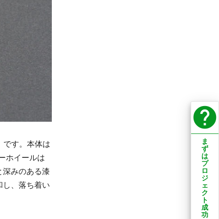
help
ま
ジ」です。本体は
ず
は
ラーホイールは
プ
ロ
と深みのある漆
ジ
和し、落ち着い
ェ
ク
ト
成
功