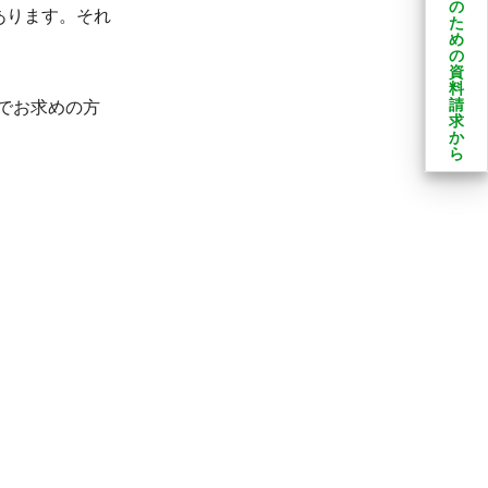
の
あります。それ
た
め
の
資
料
請
位でお求めの方
求
か
ら