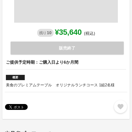
¥35,640
10
残り
(税込)
販売終了
ご提供予定時期：ご購入日より6か月間
概要
美食のプレミアムテーブル オリジナルランチコース 1組2名様
favorite