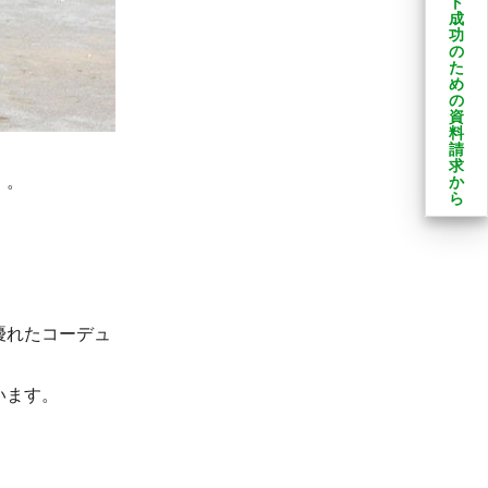
ト
成
功
の
た
め
の
資
料
請
求
」。
か
ら
優れたコーデュ
います。