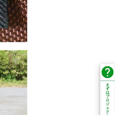
help
ま
ず
は
プ
ロ
ジ
ェ
ク