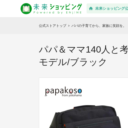
未来ショッピング
公式ストアトップ
パパの子育てから、家族に笑顔を。「
chevron_right
パパ＆ママ140人と
モデル/ブラック