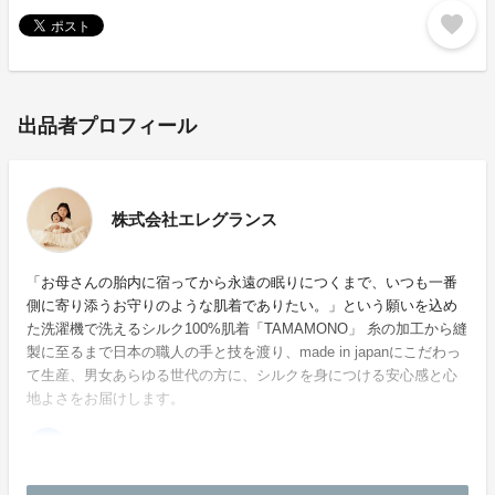
favorite
出品者プロフィール
株式会社エレグランス
「お母さんの胎内に宿ってから永遠の眠りにつくまで、いつも一番
側に寄り添うお守りのような肌着でありたい。」という願いを込め
た洗濯機で洗えるシルク100%肌着「TAMAMONO」 糸の加工から縫
製に至るまで日本の職人の手と技を渡り、made in japanにこだわっ
て生産、男女あらゆる世代の方に、シルクを身につける安心感と心
地よさをお届けします。