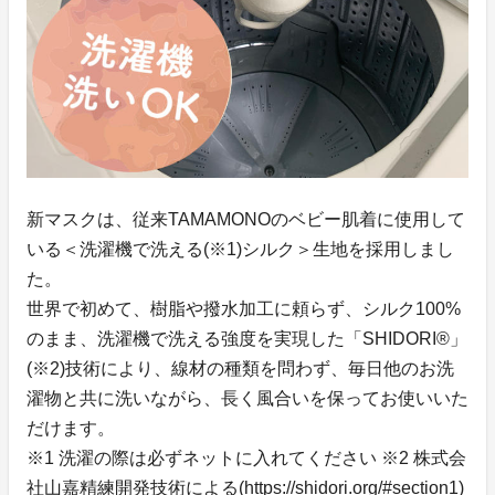
新マスクは、従来TAMAMONOのベビー肌着に使用して
いる＜洗濯機で洗える(※1)シルク＞生地を採用しまし
た。
世界で初めて、樹脂や撥水加工に頼らず、シルク100%
のまま、洗濯機で洗える強度を実現した「SHIDORI®」
(※2)技術により、線材の種類を問わず、毎日他のお洗
濯物と共に洗いながら、長く風合いを保ってお使いいた
だけます。
※1 洗濯の際は必ずネットに入れてください ※2 株式会
社山嘉精練開発技術による(https://shidori.org/#section1)