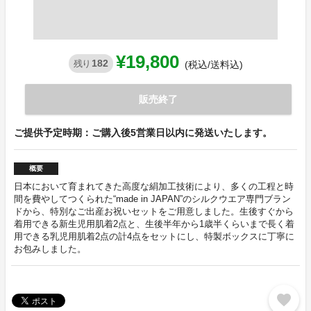
¥19,800
182
残り
(税込/送料込)
販売終了
ご提供予定時期：ご購入後5営業日以内に発送いたします。
概要
日本において育まれてきた高度な絹加工技術により、多くの工程と時
間を費やしてつくられた“made in JAPAN”のシルクウエア専門ブラン
ドから、特別なご出産お祝いセットをご用意しました。生後すぐから
着用できる新生児用肌着2点と、生後半年から1歳半くらいまで長く着
用できる乳児用肌着2点の計4点をセットにし、特製ボックスに丁寧に
お包みしました。
favorite