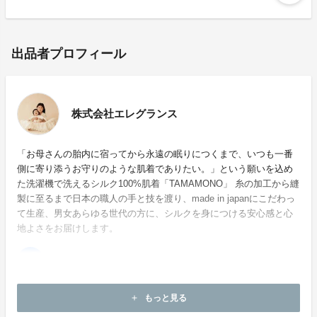
出品者プロフィール
株式会社エレグランス
「お母さんの胎内に宿ってから永遠の眠りにつくまで、いつも一番
側に寄り添うお守りのような肌着でありたい。」という願いを込め
た洗濯機で洗えるシルク100%肌着「TAMAMONO」 糸の加工から縫
製に至るまで日本の職人の手と技を渡り、made in japanにこだわっ
て生産、男女あらゆる世代の方に、シルクを身につける安心感と心
地よさをお届けします。
ホームページ：
http://tamamono.co.jp
もっと見る
add
お問い合わせ：
info@elegrance.com