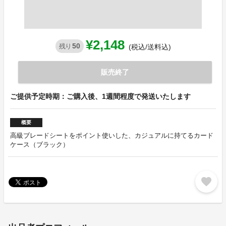
¥2,148
50
残り
(税込/送料込)
販売終了
ご提供予定時期：ご購入後、1週間程度で発送いたします
概要
高級ブレードシートをポイント使いした、カジュアルに持てるカード
ケース（ブラック）
favorite