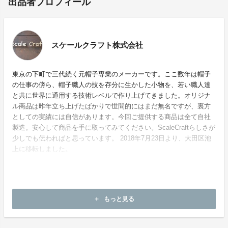
出品者プロフィール
スケールクラフト株式会社
東京の下町で三代続く元帽子専業のメーカーです。ここ数年は帽子
の仕事の傍ら、帽子職人の技を存分に生かした小物を、若い職人達
と共に世界に通用する技術レベルで作り上げてきました。オリジナ
ル商品は昨年立ち上げたばかりで世間的にはまだ無名ですが、裏方
としての実績には自信があります。今回ご提供する商品は全て自社
製造。安心して商品を手に取ってみてください。ScaleCraftらしさが
少しでも伝わればと思っています。 2018年7月23日より、大田区池
上に移転しました。
ホームページ：
https://scalecraft.jp
もっと見る
add
お問い合わせ：
info@scalecraft.jp