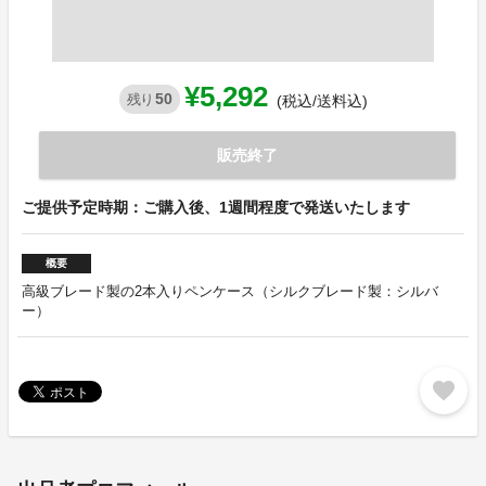
¥5,292
50
残り
(税込/送料込)
販売終了
ご提供予定時期：ご購入後、1週間程度で発送いたします
概要
高級ブレード製の2本入りペンケース（シルクブレード製：シルバ
ー）
favorite