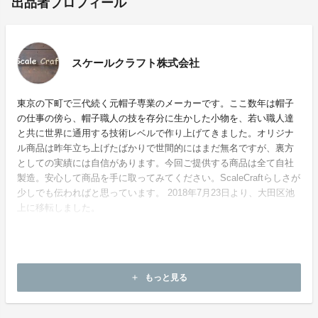
出品者プロフィール
スケールクラフト株式会社
東京の下町で三代続く元帽子専業のメーカーです。ここ数年は帽子
の仕事の傍ら、帽子職人の技を存分に生かした小物を、若い職人達
と共に世界に通用する技術レベルで作り上げてきました。オリジナ
ル商品は昨年立ち上げたばかりで世間的にはまだ無名ですが、裏方
としての実績には自信があります。今回ご提供する商品は全て自社
製造。安心して商品を手に取ってみてください。ScaleCraftらしさが
少しでも伝わればと思っています。 2018年7月23日より、大田区池
上に移転しました。
ホームページ：
https://scalecraft.jp
もっと見る
add
お問い合わせ：
info@scalecraft.jp