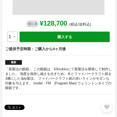
¥128,700
3
残り
(税込/送料込)
購入する
ご提供予定時期：ご購入から4ヶ月後
概要
「新製法の眼鏡」 この眼鏡は、63mokkoにて新製法を開発して制作し
ました。 強度を保持し細さを出すため、木とファイバークラフト紙を
3層にした3ply製法。 ファイバークラフト紙の赤いラインがモダンな
印象を与えます。 model：FM (Fragrant Man) ウェリントンタイプの
眼鏡です。
favorite