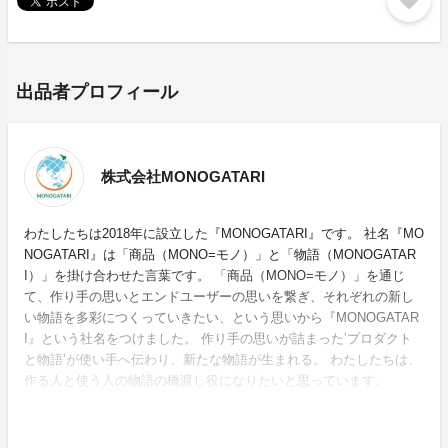
favorite
出品者プロフィール
株式会社MONOGATARI
わたしたちは2018年に設立した『MONOGATARI』です。 社名『MO
NOGATARI』は「商品（MONO=モノ）」と「物語（MONOGATAR
I）」を掛け合わせた言葉です。 「商品（MONO=モノ）」を通じ
て、作り手の思いとエンドユーザーの思いを繋ぎ、それぞれの新し
い物語を多彩につくっていきたい、という思いから『MONOGATAR
I』という社名をつけました。 作り手の思いが詰まった‛プロダクト
と物語’が使い⼿へ伝わり、新たな物語が⽣まれる。 わたしたちは、
作る人と使う人の物語の橋渡し役になりたいと思っています。