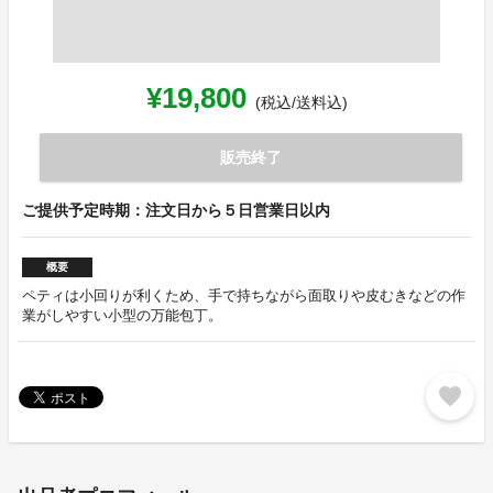
¥19,800
(税込/送料込)
販売終了
ご提供予定時期：注文日から５日営業日以内
概要
ペティは小回りが利くため、手で持ちながら面取りや皮むきなどの作
業がしやすい小型の万能包丁。
favorite