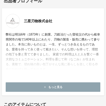
出品者プロフィール
三星刃物株式会社
弊社は明治6年（1873年）に創業。刀鍛冶だった曽祖父の代から岐阜
県関市の地で140年以上にわたり、刃物の製造・販売に携わって参り
ました。本当に良いものとは、一生、ずっとつき合えるものであ
る。愛着を持って永く使って戴きたい。そんな想いを持って、理想
の包丁を妻と育てて参りました。 家庭での料理は人と人を繋ぐ一番
大切なコミュニケーション。料理を通じて和（なごみ）が生まれ
る。素敵で、切れ味の良い包丁がそんな風に暮らしを楽しく彩る存
在になればと願っております。
もっと見る
add
ホームページ：
https://nagomi.mitsuboshi-cutlery.com/
このアイテムについて