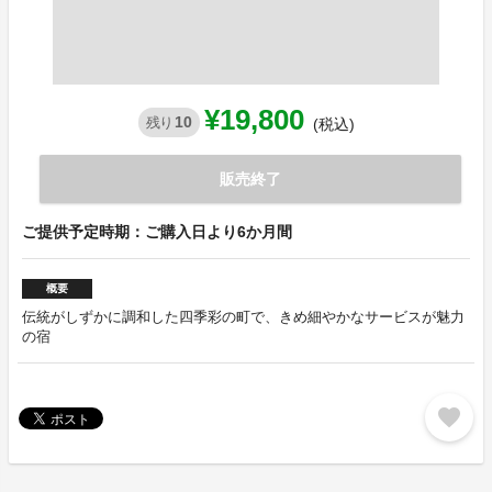
¥19,800
10
残り
(税込)
販売終了
ご提供予定時期：ご購入日より6か月間
概要
伝統がしずかに調和した四季彩の町で、きめ細やかなサービスが魅力
の宿
favorite