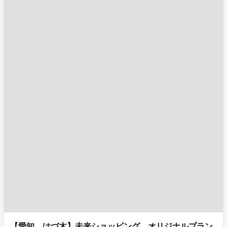
【愛知 はづ木】未来ショッピング オリジナルプラン