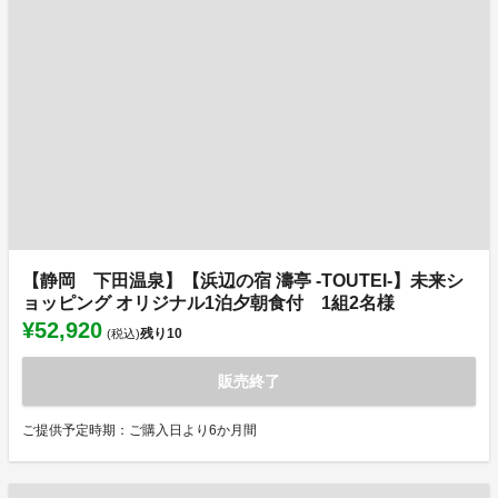
【静岡 下田温泉】【浜辺の宿 濤亭 -TOUTEI-】未来シ
ョッピング オリジナル1泊夕朝食付 1組2名様
¥52,920
残り
10
(税込)
販売終了
ご提供予定時期：ご購入日より6か月間