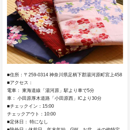
■住所：〒259-0314 神奈川県足柄下郡湯河原町宮上458
■アクセス：
電車： 東海道線「湯河原」駅より車で5分
車： 小田原厚木道路「小田原西」ICより30分
■チェックイン：15:00
チェックアウト：10:00
■定休日： 特になし
■除外日：休前日、年末年始、GW、お盆、その他特定