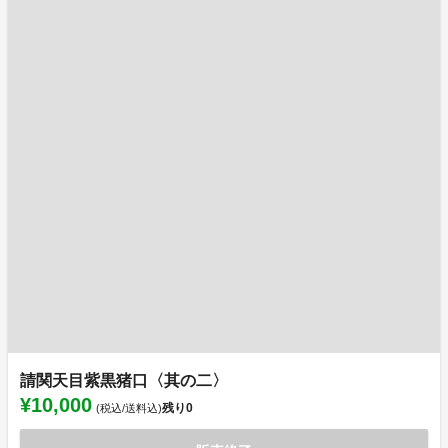
請関天目紫黒猪口〈其の二〉
¥10,000
残り
0
(税込/送料込)