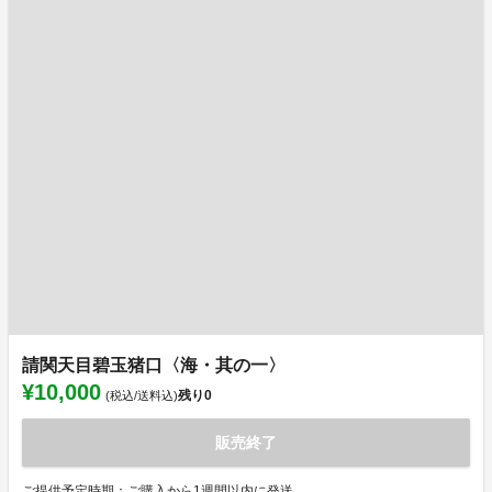
請関天目碧玉猪口〈海・其の一〉
¥10,000
残り
0
(税込/送料込)
販売終了
ご提供予定時期：ご購入から1週間以内に発送