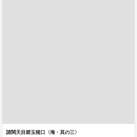
請関天目碧玉猪口〈海・其の三〉