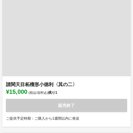
請関天目柘榴形小徳利〈其の二〉
¥15,000
残り
1
(税込/送料込)
販売終了
ご提供予定時期：ご購入から1週間以内に発送