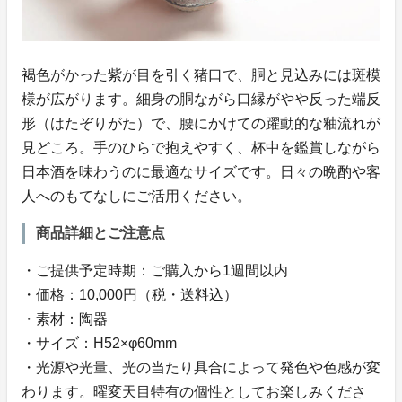
褐色がかった紫が目を引く猪口で、胴と見込みには斑模
様が広がります。細身の胴ながら口縁がやや反った端反
形（はたぞりがた）で、腰にかけての躍動的な釉流れが
見どころ。手のひらで抱えやすく、杯中を鑑賞しながら
日本酒を味わうのに最適なサイズです。日々の晩酌や客
人へのもてなしにご活用ください。
商品詳細とご注意点
・ご提供予定時期：ご購入から1週間以内
・価格：10,000円（税・送料込）
・素材：陶器
・サイズ：H52×φ60mm
・光源や光量、光の当たり具合によって発色や色感が変
わります。曜変天目特有の個性としてお楽しみくださ