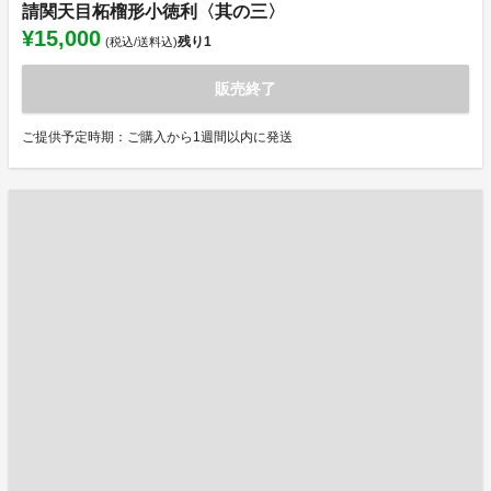
請関天目柘榴形小徳利〈其の三〉
¥15,000
残り
1
(税込/送料込)
販売終了
ご提供予定時期：ご購入から1週間以内に発送