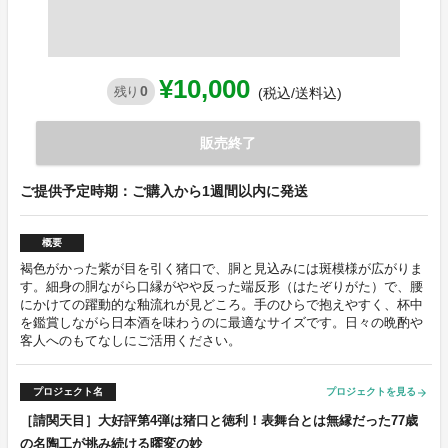
¥10,000
0
残り
(税込/送料込)
販売終了
ご提供予定時期：ご購入から1週間以内に発送
概要
褐色がかった紫が目を引く猪口で、胴と見込みには斑模様が広がりま
す。細身の胴ながら口縁がやや反った端反形（はたぞりがた）で、腰
にかけての躍動的な釉流れが見どころ。手のひらで抱えやすく、杯中
を鑑賞しながら日本酒を味わうのに最適なサイズです。日々の晩酌や
客人へのもてなしにご活用ください。
プロジェクト名
プロジェクトを見る
arrow_forward
［請関天目］大好評第4弾は猪口と徳利！表舞台とは無縁だった77歳
の名陶工が挑み続ける曜変の妙