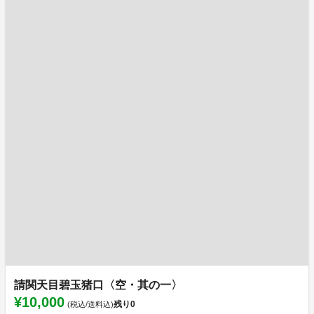
請関天目碧玉猪口〈空・其の一〉
¥10,000
残り
0
(税込/送料込)