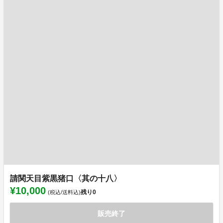
請関天目紫黒猪口〈其の十八〉
¥10,000
残り
0
(税込/送料込)
販売終了