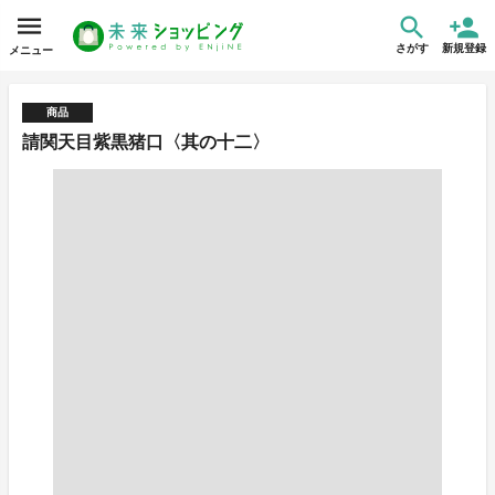
さがす
新規登録
メニュー
商品
請関天目紫黒猪口〈其の十二〉