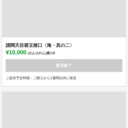
請関天目碧玉猪口〈海・其の二〉
¥10,000
残り
0
(税込/送料込)
販売終了
ご提供予定時期：ご購入から1週間以内に発送