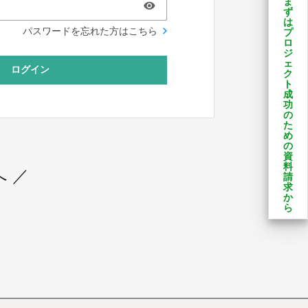
ま
ず
は
パスワードを忘れた方はこちら
プ
ロ
ジ
ェ
ログイン
ク
ト
成
功
の
た
め
の
資
料
 ／
請
求
か
ら